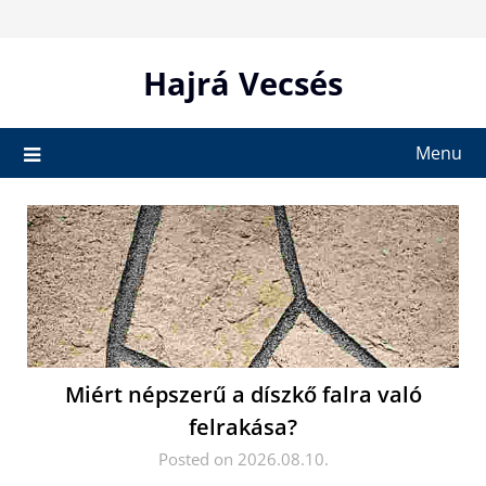
Skip
to
content
Hajrá Vecsés
Menu
Miért népszerű a díszkő falra való
felrakása?
Posted on 2026.08.10.