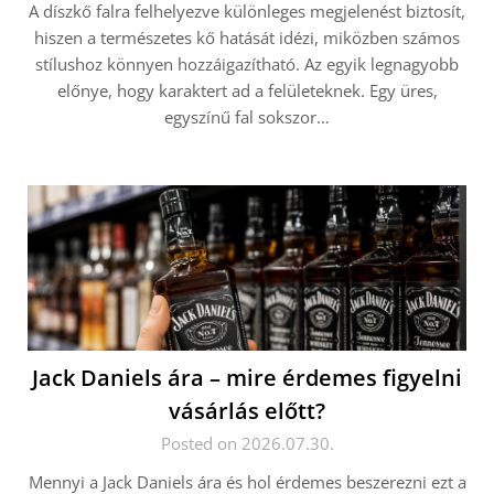
A díszkő falra felhelyezve különleges megjelenést biztosít,
hiszen a természetes kő hatását idézi, miközben számos
stílushoz könnyen hozzáigazítható. Az egyik legnagyobb
előnye, hogy karaktert ad a felületeknek. Egy üres,
egyszínű fal sokszor…
Jack Daniels ára – mire érdemes figyelni
vásárlás előtt?
Posted on 2026.07.30.
Mennyi a Jack Daniels ára és hol érdemes beszerezni ezt a