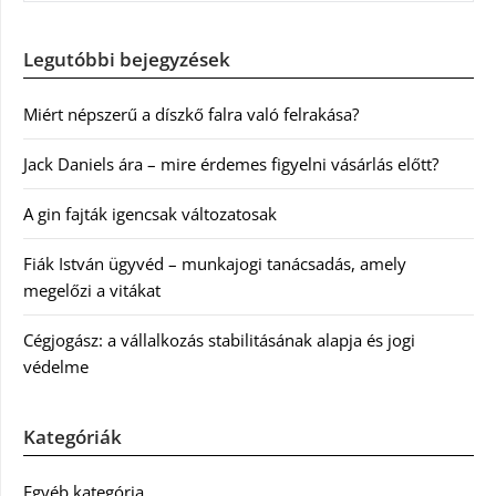
Legutóbbi bejegyzések
Miért népszerű a díszkő falra való felrakása?
Jack Daniels ára – mire érdemes figyelni vásárlás előtt?
A gin fajták igencsak változatosak
Fiák István ügyvéd – munkajogi tanácsadás, amely
megelőzi a vitákat
Cégjogász: a vállalkozás stabilitásának alapja és jogi
védelme
Kategóriák
Egyéb kategória