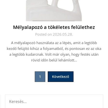
Mélyalapozó a tökéletes felülethez
Posted on 2026.05.28.
A mélyalapozó használata az a lépés, amit a legtöbb
kezdő felújító kihúz a folyamatból, és pontosan ez az oka
a legtöbb kudarcnak. Volt már olyan, hogy festés után
rövid időn belül lehámlott…
Bejegyzések
1
Következő
lapozása
KERESÉS: