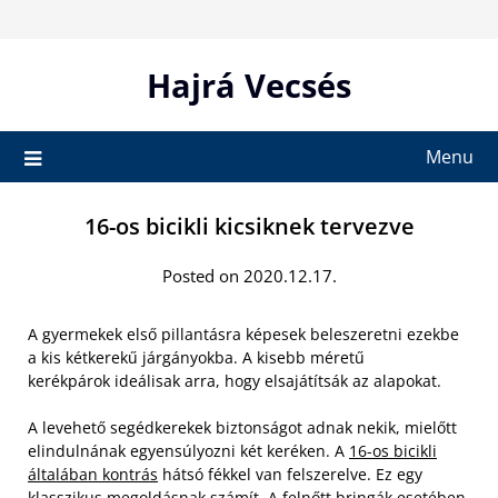
Skip
to
content
Hajrá Vecsés
Menu
16-os bicikli kicsiknek tervezve
Posted on 2020.12.17.
A gyermekek első pillantásra képesek beleszeretni ezekbe
a kis kétkerekű járgányokba. A kisebb méretű
kerékpárok ideálisak arra, hogy elsajátítsák az alapokat.
A levehető segédkerekek biztonságot adnak nekik, mielőtt
elindulnának egyensúlyozni két keréken. A
16-os bicikli
általában kontrás
hátsó fékkel van felszerelve. Ez egy
klasszikus megoldásnak számít. A felnőtt bringák esetében