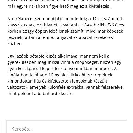
már egyre ritkábban figyelhető meg ez a kivitelezés.
A kerékméret szempontjából mindeddig a 12-es számított
klasszikusnak, ezt hivatott leváltani a 16-os bicikli. 5-6 éves
korban ez így éppen ideálisnak számít, mivel már képesek
lesznek tartani a tempót anyával és apával kerekezés
közben.
Egy lazább sétabiciklizés alkalmával már nem kell a
gyerekülésben magunkkal vinni a csöppséget, hiszen egy
ilyen kerékpárral képes lesz a nyomunkban maradni. A
kínálatban található 16-os biciklik között szerepelnek
kimondottan fiús és kifejezetten lányoknak készült
változatok, amelyek különféle extrákkal vannak felszerelve,
mint például a babahordó kosár.
KERESÉS: