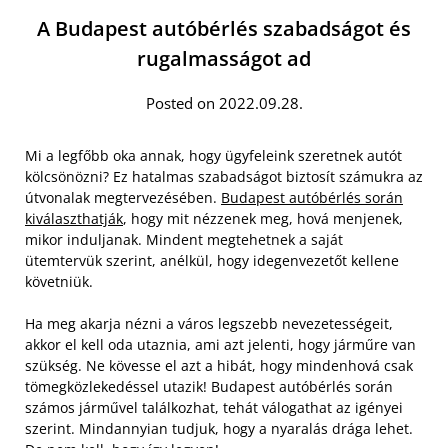
A Budapest autóbérlés szabadságot és
rugalmasságot ad
Posted on 2022.09.28.
Mi a legfőbb oka annak, hogy ügyfeleink szeretnek autót
kölcsönözni? Ez hatalmas szabadságot biztosít számukra az
útvonalak megtervezésében.
Budapest autóbérlés során
kiválaszthatják
, hogy mit nézzenek meg, hová menjenek,
mikor induljanak. Mindent megtehetnek a saját
ütemtervük szerint, anélkül, hogy idegenvezetőt kellene
követniük.
Ha meg akarja nézni a város legszebb nevezetességeit,
akkor el kell oda utaznia, ami azt jelenti, hogy járműre van
szükség. Ne kövesse el azt a hibát, hogy mindenhová csak
tömegközlekedéssel utazik! Budapest autóbérlés során
számos járművel találkozhat, tehát válogathat az igényei
szerint. Mindannyian tudjuk, hogy a nyaralás drága lehet.