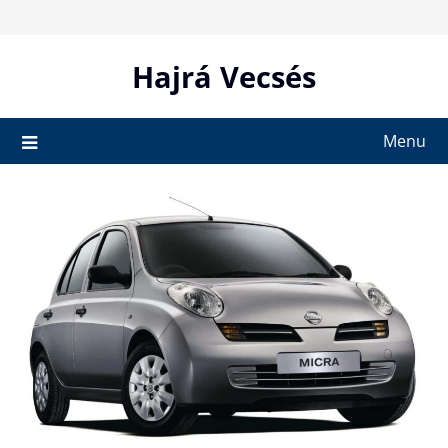
Skip
to
content
Hajrá Vecsés
Menu