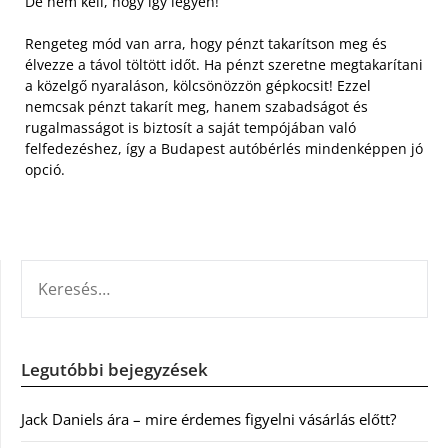
De nem kell, hogy így legyen!
Rengeteg mód van arra, hogy pénzt takarítson meg és
élvezze a távol töltött időt. Ha pénzt szeretne megtakarítani
a közelgő nyaraláson, kölcsönözzön gépkocsit! Ezzel
nemcsak pénzt takarít meg, hanem szabadságot és
rugalmasságot is biztosít a saját tempójában való
felfedezéshez, így a Budapest autóbérlés mindenképpen jó
opció.
KERESÉS:
Legutóbbi bejegyzések
Jack Daniels ára – mire érdemes figyelni vásárlás előtt?