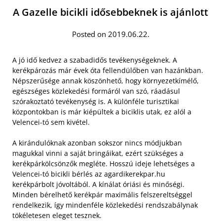
A Gazelle bicikli idősebbeknek is ajánlott
Posted on 2019.06.22.
A jó idő kedvez a szabadidős tevékenységeknek. A
kerékpározás már évek óta fellendülőben van hazánkban.
Népszerűsége annak köszönhető, hogy környezetkímélő,
egészséges közlekedési formáról van szó, ráadásul
szórakoztató tevékenység is. A különféle turisztikai
központokban is már kiépültek a biciklis utak, ez alól a
Velencei-tó sem kivétel.
A kirándulóknak azonban sokszor nincs módjukban
magukkal vinni a saját bringáikat, ezért szükséges a
kerékpárkölcsönzők megléte. Hosszú ideje lehetséges a
Velencei-tó bicikli bérlés az agardikerekpar.hu
kerékpárbolt jóvoltából. A kínálat óriási és minőségi.
Minden bérelhető kerékpár maximális felszereltséggel
rendelkezik, így mindenféle közlekedési rendszabálynak
tökéletesen eleget tesznek.