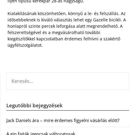
ilyen típusú kerékpár 28-as nagyságú.
Kialakításának köszönhetően, könnyű a le- és felszállás. Az
idősebbeknek is kiváló választás lehet egy Gazelle bicikli. A
honlapról szinte percek leforgása alatt megrendelhető. A
felszereltségével és a megvásárolható további
kiegészítőkkel kapcsolatban érdemes felhívni a szakértő
ügyfélszolgálatot.
KERESÉS:
Legutóbbi bejegyzések
Jack Daniels ára – mire érdemes figyelni vásárlás előtt?
A gin fajták igencsak változatosak