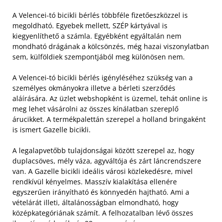
A Velencei-tó bicikli bérlés többféle fizetőeszközzel is
megoldható. Egyebek mellett, SZÉP kártyával is
kiegyenlíthető a számla. Egyébként egyáltalán nem
mondható drágának a kölcsönzés, még hazai viszonylatban
sem, külföldiek szempontjából meg különösen nem.
A Velencei-tó bicikli bérlés igényléséhez szükség van a
személyes okmányokra illetve a bérleti szerződés
aláírására. Az üzlet webshopként is üzemel, tehát online is
meg lehet vásárolni az összes kínálatban szereplő
árucikket. A termékpalettán szerepel a holland bringaként
is ismert Gazelle bicikli.
A legalapvetőbb tulajdonságai között szerepel az, hogy
duplacsöves, mély váza, agyváltója és zárt láncrendszere
van. A Gazelle bicikli ideális városi közlekedésre, mivel
rendkívül kényelmes. Masszív kialakítása ellenére
egyszerűen irányítható és könnyedén hajtható. Ami a
vételárát illeti, általánosságban elmondható, hogy
középkategóriának számít. A felhozatalban lévő összes