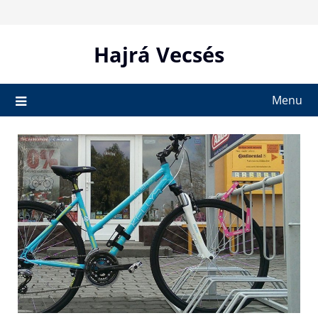
Skip
to
content
Hajrá Vecsés
Menu