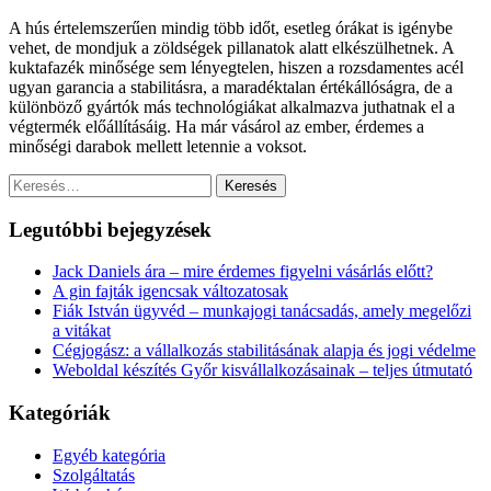
A hús értelemszerűen mindig több időt, esetleg órákat is igénybe
vehet, de mondjuk a zöldségek pillanatok alatt elkészülhetnek. A
kuktafazék minősége sem lényegtelen, hiszen a rozsdamentes acél
ugyan garancia a stabilitásra, a maradéktalan értékállóságra, de a
különböző gyártók más technológiákat alkalmazva juthatnak el a
végtermék előállításáig. Ha már vásárol az ember, érdemes a
minőségi darabok mellett letennie a voksot.
Keresés:
Legutóbbi bejegyzések
Jack Daniels ára – mire érdemes figyelni vásárlás előtt?
A gin fajták igencsak változatosak
Fiák István ügyvéd – munkajogi tanácsadás, amely megelőzi
a vitákat
Cégjogász: a vállalkozás stabilitásának alapja és jogi védelme
Weboldal készítés Győr kisvállalkozásainak – teljes útmutató
Kategóriák
Egyéb kategória
Szolgáltatás