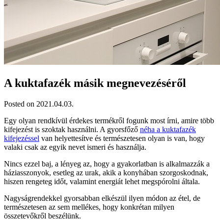
A kuktafazék másik megnevezéséről
Posted on 2021.04.03.
Egy olyan rendkívül érdekes termékről fogunk most írni, amire több
kifejezést is szoktak használni. A gyorsfőző
néha a kuktafazék
kifejezéssel
van helyettesítve és természetesen olyan is van, hogy
valaki csak az egyik nevet ismeri és használja.
Nincs ezzel baj, a lényeg az, hogy a gyakorlatban is alkalmazzák a
háziasszonyok, esetleg az urak, akik a konyhában szorgoskodnak,
hiszen rengeteg időt, valamint energiát lehet megspórolni általa.
Nagyságrendekkel gyorsabban elkészül ilyen módon az étel, de
természetesen az sem mellékes, hogy konkrétan milyen
összetevőkről beszélünk.