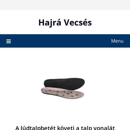
Skip
to
content
Hajrá Vecsés
Menu
A lúdtalpbetét követi a talp vonalát