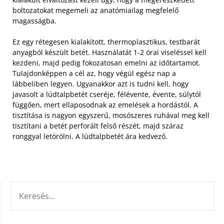
boltozatokat megemeli az anatómiailag megfelelő
magasságba.
Ez egy rétegesen kialakított, thermoplasztikus, testbarát
anyagból készült betét. Használatát 1-2 órai viseléssel kell
kezdeni, majd pedig fokozatosan emelni az időtartamot.
Tulajdonképpen a cél az, hogy végül egész nap a
lábbeliben legyen. Ugyanakkor azt is tudni kell, hogy
javasolt a lúdtalpbetét cseréje, félévente, évente, súlytól
függően, mert ellaposodnak az emelések a hordástól. A
tisztítása is nagyon egyszerű, mosószeres ruhával meg kell
tisztítani a betét perforált felső részét, majd száraz
ronggyal letörölni. A lúdtalpbetét ára kedvező.
KERESÉS: