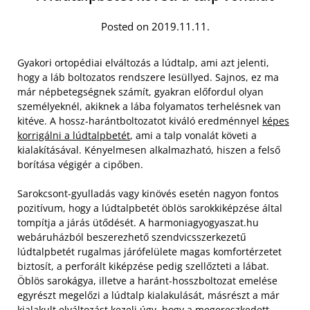
Posted on 2019.11.11.
Gyakori ortopédiai elváltozás a lúdtalp, ami azt jelenti,
hogy a láb boltozatos rendszere lesüllyed. Sajnos, ez ma
már népbetegségnek számít, gyakran előfordul olyan
személyeknél, akiknek a lába folyamatos terhelésnek van
kitéve. A hossz-harántboltozatot kiváló eredménnyel
képes
korrigálni a lúdtalpbetét
, ami a talp vonalát követi a
kialakításával. Kényelmesen alkalmazható, hiszen a felső
borítása végigér a cipőben.
Sarokcsont-gyulladás vagy kinövés esetén nagyon fontos
pozitívum, hogy a lúdtalpbetét öblös sarokkiképzése által
tompítja a járás ütődését. A harmoniagyogyaszat.hu
webáruházból beszerezhető szendvicsszerkezetű
lúdtalpbetét rugalmas járófelülete magas komfortérzetet
biztosít, a perforált kiképzése pedig szellőzteti a lábat.
Öblös sarokágya, illetve a haránt-hosszboltozat emelése
egyrészt megelőzi a lúdtalp kialakulását, másrészt a már
kialakult elváltozást kezeli úgy, hogy a megereszkedett