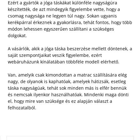
Ezért a gyártók a jóga táskákat különféle nagyságúra
készítették, de azt mindegyik figyelembe vette, hogy a
csomag nagysága ne legyen túl nagy. Sokan ugyanis
kerékpárral érkeznek a gyakorlásra, tehát fontos, hogy több
módon lehessen egyszerűen szállítani a szükséges
dolgokat.
A vásárlók, akik a jóga táska beszerzése mellett döntenek, a
saját szempontjaikat veszik figyelembe, ezért
webáruházunk kínálatában többféle modell elérhető.
Van, amelyik csak kimondottan a matrac szállítására elég
nagy, de olyanok is kaphatóak, amelyek hátizsák, esetleg
táska nagyságúak, tehát sok minden más is elfér bennük
és nemcsak ilyenkor használhatóak. Mindenki maga dönti
el, hogy mire van szüksége és ez alapján választ a
felhozatalból.
KERESÉS: