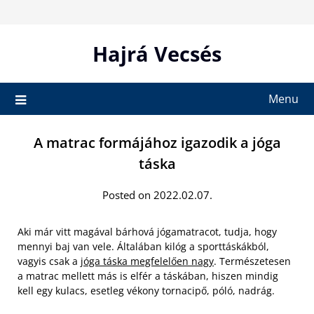
Skip
to
content
Hajrá Vecsés
Menu
A matrac formájához igazodik a jóga
táska
Posted on 2022.02.07.
Aki már vitt magával bárhová jógamatracot, tudja, hogy
mennyi baj van vele. Általában kilóg a sporttáskákból,
vagyis csak a
jóga táska megfelelően nagy
. Természetesen
a matrac mellett más is elfér a táskában, hiszen mindig
kell egy kulacs, esetleg vékony tornacipő, póló, nadrág.