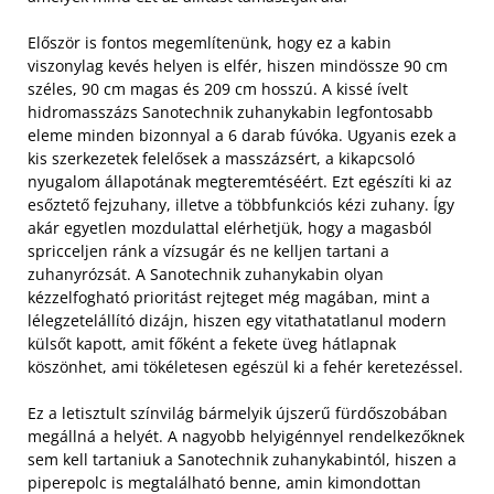
Először is fontos megemlítenünk, hogy ez a kabin
viszonylag kevés helyen is elfér, hiszen mindössze 90 cm
széles, 90 cm magas és 209 cm hosszú. A kissé ívelt
hidromasszázs Sanotechnik zuhanykabin legfontosabb
eleme minden bizonnyal a 6 darab fúvóka. Ugyanis ezek a
kis szerkezetek felelősek a masszázsért, a kikapcsoló
nyugalom állapotának megteremtéséért.
Ezt egészíti ki az
esőztető fejzuhany, illetve a többfunkciós kézi zuhany. Így
akár egyetlen mozdulattal elérhetjük, hogy a magasból
spricceljen ránk a vízsugár és ne kelljen tartani a
zuhanyrózsát. A Sanotechnik zuhanykabin olyan
kézzelfogható prioritást rejteget még magában, mint a
lélegzetelállító dizájn, hiszen egy vitathatatlanul modern
külsőt kapott, amit főként a fekete üveg hátlapnak
köszönhet, ami tökéletesen egészül ki a fehér keretezéssel.
Ez a letisztult színvilág bármelyik újszerű fürdőszobában
megállná a helyét. A nagyobb helyigénnyel rendelkezőknek
sem kell tartaniuk a Sanotechnik zuhanykabintól, hiszen a
piperepolc is megtalálható benne, amin kimondottan