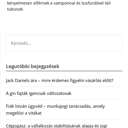
kényelmesen elférnek a samponnal és tusfürdővel teli
tubusok.
KERESÉS:
Legutóbbi bejegyzések
Jack Daniels ára – mire érdemes figyelni vásárlás előtt?
A gin fajták igencsak változatosak
Fiák István ügyvéd – munkajogi tanácsadás, amely
megelőzi a vitákat
Cégjogász: a vállalkozás stabilitásának alapja és jogi