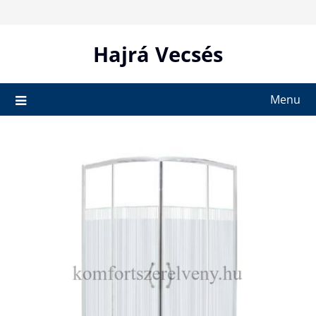
Skip
to
content
Hajrá Vecsés
Menu