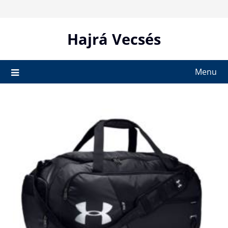
Skip
to
content
Hajrá Vecsés
Menu