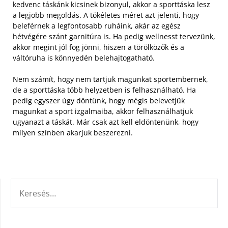
kedvenc táskánk kicsinek bizonyul, akkor a sporttáska lesz
a legjobb megoldás. A tökéletes méret azt jelenti, hogy
beleférnek a legfontosabb ruháink, akár az egész
hétvégére szánt garnitúra is. Ha pedig wellnesst tervezünk,
akkor megint jól fog jönni, hiszen a törölközők és a
váltóruha is könnyedén belehajtogatható.
Nem számít, hogy nem tartjuk magunkat sportembernek,
de a sporttáska több helyzetben is felhasználható. Ha
pedig egyszer úgy döntünk, hogy mégis belevetjük
magunkat a sport izgalmaiba, akkor felhasználhatjuk
ugyanazt a táskát. Már csak azt kell eldöntenünk, hogy
milyen színben akarjuk beszerezni.
KERESÉS: