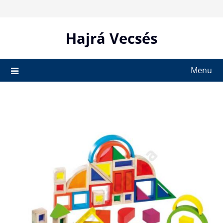
Skip
to
content
Hajrá Vecsés
Menu