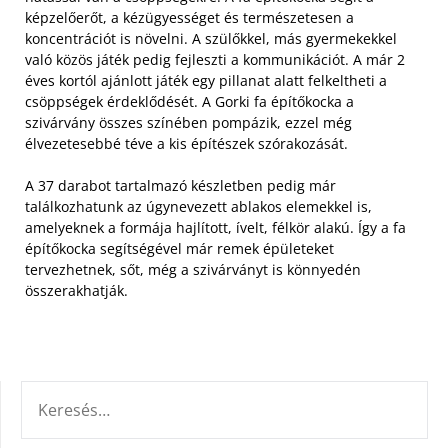
képzelőerőt, a kézügyességet és természetesen a
koncentrációt is növelni. A szülőkkel, más gyermekekkel
való közös játék pedig fejleszti a kommunikációt.
A már 2
éves kortól ajánlott játék egy pillanat alatt felkeltheti a
csöppségek érdeklődését. A Gorki fa építőkocka a
szivárvány összes színében pompázik, ezzel még
élvezetesebbé téve a kis építészek szórakozását.
A 37 darabot tartalmazó készletben pedig már
találkozhatunk az úgynevezett ablakos elemekkel is,
amelyeknek a formája hajlított, ívelt, félkör alakú. Így a fa
építőkocka segítségével már remek épületeket
tervezhetnek, sőt, még a szivárványt is könnyedén
összerakhatják.
KERESÉS: