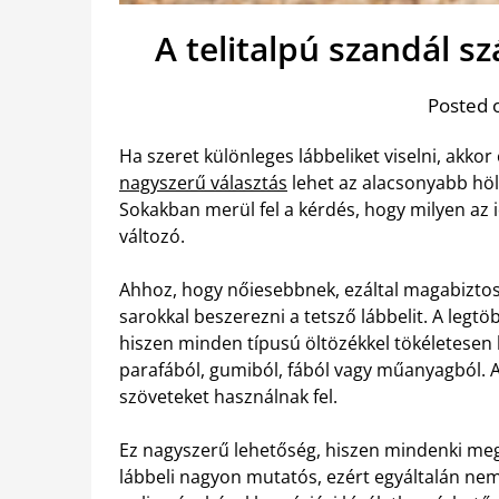
A telitalpú szandál 
Posted 
Ha szeret különleges lábbeliket viselni, akkor 
nagyszerű választás
lehet az alacsonyabb höl
Sokakban merül fel a kérdés, hogy milyen az
változó.
Ahhoz, hogy nőiesebbnek, ezáltal magabizto
sarokkal beszerezni a tetsző lábbelit. A leg
hiszen minden típusú öltözékkel tökéletesen
parafából, gumiból, fából vagy műanyagból. A 
szöveteket használnak fel.
Ez nagyszerű lehetőség, hiszen mindenki megtal
lábbeli nagyon mutatós, ezért egyáltalán nem 