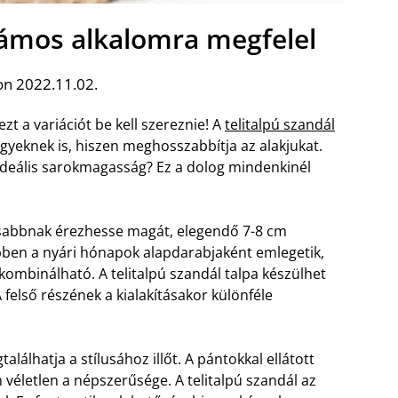
számos alkalomra megfelel
on 2022.11.02.
ezt a variációt be kell szereznie! A
telitalpú szandál
gyeknek is, hiszen meghosszabbítja az alakjukat.
 ideális sarokmagasság? Ez a dolog mindenkinél
sabbnak érezhesse magát, elegendő 7-8 cm
többen a nyári hónapok alapdarabjaként emlegetik,
 kombinálható.
A telitalpú szandál talpa készülhet
felső részének a kialakításakor különféle
álhatja a stílusához illőt. A pántokkal ellátott
véletlen a népszerűsége. A telitalpú szandál az