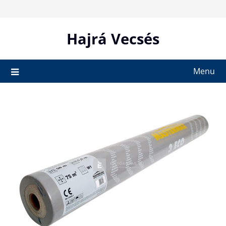
Skip
to
content
Hajrá Vecsés
Menu