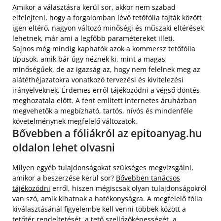
Amikor a választásra kerül sor, akkor nem szabad
elfelejteni, hogy a forgalomban lévő tetőfólia fajták között
igen eltérő, nagyon változó minőségi és műszaki eltérések
lehetnek, már ami a legfőbb paramétereket illeti.
Sajnos még mindig kaphatók azok a kommersz tetőfólia
típusok, amik bár úgy néznek ki, mint a magas
minőségűek, de az igazság az, hogy nem felelnek meg az
alátéthéjazatokra vonatkozó tervezési és kivitelezési
irányelveknek. Érdemes erről tájékozódni a végső döntés
meghozatala előtt. A fent említett internetes áruházban
megvehetők a megbízható, tartós, nívós és mindenféle
követelménynek megfelelő változatok.
Bővebben a fóliákról az epitoanyag.hu
oldalon lehet olvasni
Milyen egyéb tulajdonságokat szükséges megvizsgálni,
amikor a beszerzése kerül sor?
Bővebben tanácsos
tájékozódni
erről, hiszen mégiscsak olyan tulajdonságokról
van szó, amik kihatnak a hatékonyságra. A megfelelő fólia
kiválasztásánál figyelembe kell venni többek között a
tetőtér rendeltetését, a tető szellőzőképességét, a