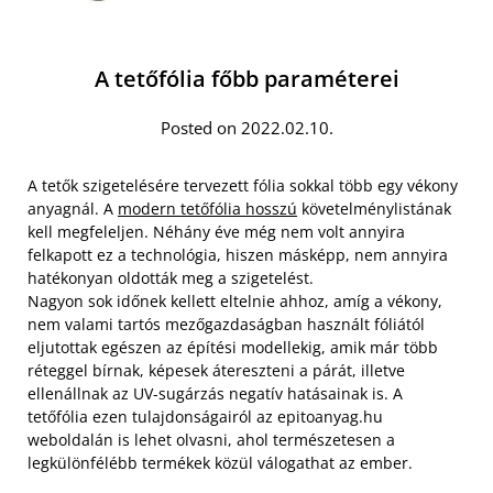
A tetőfólia főbb paraméterei
Posted on 2022.02.10.
A tetők szigetelésére tervezett fólia sokkal több egy vékony
anyagnál. A
modern tetőfólia hosszú
követelménylistának
kell megfeleljen. Néhány éve még nem volt annyira
felkapott ez a technológia, hiszen másképp, nem annyira
hatékonyan oldották meg a szigetelést.
Nagyon sok időnek kellett eltelnie ahhoz, amíg a vékony,
nem valami tartós mezőgazdaságban használt fóliától
eljutottak egészen az építési modellekig, amik már több
réteggel bírnak, képesek átereszteni a párát, illetve
ellenállnak az UV-sugárzás negatív hatásainak is. A
tetőfólia ezen tulajdonságairól az epitoanyag.hu
weboldalán is lehet olvasni, ahol természetesen a
legkülönfélébb termékek közül válogathat az ember.