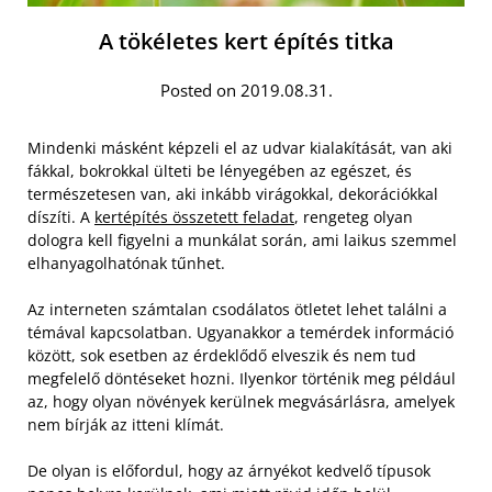
A tökéletes kert építés titka
Posted on 2019.08.31.
Mindenki másként képzeli el az udvar kialakítását, van aki
fákkal, bokrokkal ülteti be lényegében az egészet, és
természetesen van, aki inkább virágokkal, dekorációkkal
díszíti. A
kertépítés összetett feladat
, rengeteg olyan
dologra kell figyelni a munkálat során, ami laikus szemmel
elhanyagolhatónak tűnhet.
Az interneten számtalan csodálatos ötletet lehet találni a
témával kapcsolatban. Ugyanakkor a temérdek információ
között, sok esetben az érdeklődő elveszik és nem tud
megfelelő döntéseket hozni. Ilyenkor történik meg például
az, hogy olyan növények kerülnek megvásárlásra, amelyek
nem bírják az itteni klímát.
De olyan is előfordul, hogy az árnyékot kedvelő típusok