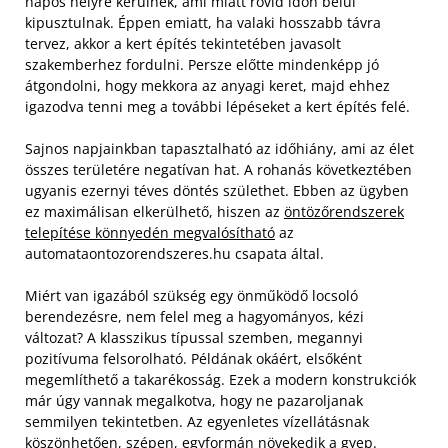
napos helyre kerülnek, ami miatt rövid időn belül
kipusztulnak. Éppen emiatt, ha valaki hosszabb távra
tervez, akkor a kert építés tekintetében javasolt
szakemberhez fordulni. Persze előtte mindenképp jó
átgondolni, hogy mekkora az anyagi keret, majd ehhez
igazodva tenni meg a további lépéseket a kert építés felé.
Sajnos napjainkban tapasztalható az időhiány, ami az élet
összes területére negatívan hat. A rohanás következtében
ugyanis ezernyi téves döntés születhet. Ebben az ügyben
ez maximálisan elkerülhető, hiszen az
öntözőrendszerek
telepítése könnyedén megvalósítható
az
automataontozorendszeres.hu csapata által.
Miért van igazából szükség egy önműködő locsoló
berendezésre, nem felel meg a hagyományos, kézi
változat? A klasszikus típussal szemben, megannyi
pozitívuma felsorolható. Példának okáért, elsőként
megemlíthető a takarékosság. Ezek a modern konstrukciók
már úgy vannak megalkotva, hogy ne pazaroljanak
semmilyen tekintetben. Az egyenletes vízellátásnak
köszönhetően, szépen, egyformán növekedik a gyep.