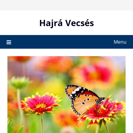
Skip
to
content
Hajrá Vecsés
Menu