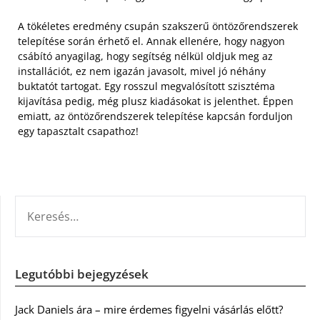
A tökéletes eredmény csupán szakszerű öntözőrendszerek
telepítése során érhető el. Annak ellenére, hogy nagyon
csábító anyagilag, hogy segítség nélkül oldjuk meg az
installációt, ez nem igazán javasolt, mivel jó néhány
buktatót tartogat. Egy rosszul megvalósított szisztéma
kijavítása pedig, még plusz kiadásokat is jelenthet. Éppen
emiatt, az öntözőrendszerek telepítése kapcsán forduljon
egy tapasztalt csapathoz!
KERESÉS:
Legutóbbi bejegyzések
Jack Daniels ára – mire érdemes figyelni vásárlás előtt?