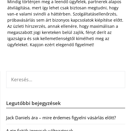
Mindig történjen meg a leendő ügyfelek, partnerek alapos
átvilágítása, mert így lehet csak biztosan megtudni, hogy
van-e valami svindli a háttérben. Szolgáltatásellenőrzés,
próbavásárlás sem árt bizonyos kapcsolatok kiépítése előtt.
Az üzleti hírszerzés, annak ellenére, hogy maximálisan a
megaszabott jogi kereteken belül zajlik, fényt derít az
igazságra és sok kellemetlenségtől kímélheti meg az
ügyfeleket. Kapjon ezért elegendő figyelmet!
KERESÉS:
Legutóbbi bejegyzések
Jack Daniels ára – mire érdemes figyelni vásárlás előtt?
A gin fajták igencsak változatosak