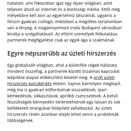
hatalom, ami fokozottan igaz egy olyan világban, amit
teljesen átsző az internet és a közösségi média. Ettől még
mélyebbre kell ásni az egyértelmű látszatnál, ugyanis a
felszín gyakran csillogó, miközben a mögöttes tartalomban
van a lényeg. A magánnyomozó iroda Budapest városában
kínálja a szolgáltatásait. Az eltűnt személyek felkutatása,
partnerek megfigyelése csak az egyik ága a szakmának.
Egyre népszerűbb az üzleti hírszerzés
Egy globalizált világban, ahol a különféle cégek hálózata
mindent összefog, a partnerek közötti bizalmas kapcsolat
kiépítése alapos előkészítést követel meg. A
profi üzleti
hírszerzés kulcskérdés
ebben. Sajnos bármilyen meglepő,
még ma is gyakran előfordulnak visszaélések, ipari
kémkedések, sikkasztások, apróbb csencselések. A belső
feszültségek könnyedén tönkretehetnek egy lassan és sok
befektetett energiával felépített vállalkozást. Az üzleti
hírszerzés révén azonban elejét lehet venni a problémák
többségének.