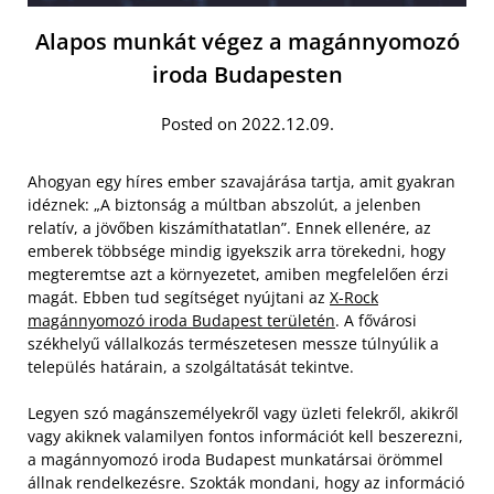
Alapos munkát végez a magánnyomozó
iroda Budapesten
Posted on 2022.12.09.
Ahogyan egy híres ember szavajárása tartja, amit gyakran
idéznek: „A biztonság a múltban abszolút, a jelenben
relatív, a jövőben kiszámíthatatlan”. Ennek ellenére, az
emberek többsége mindig igyekszik arra törekedni, hogy
megteremtse azt a környezetet, amiben megfelelően érzi
magát. Ebben tud segítséget nyújtani az
X-Rock
magánnyomozó iroda Budapest területén
. A fővárosi
székhelyű vállalkozás természetesen messze túlnyúlik a
település határain, a szolgáltatását tekintve.
Legyen szó magánszemélyekről vagy üzleti felekről, akikről
vagy akiknek valamilyen fontos információt kell beszerezni,
a magánnyomozó iroda Budapest munkatársai örömmel
állnak rendelkezésre. Szokták mondani, hogy az információ