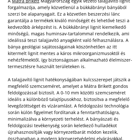
A
Mátra Brikett
Magyarország egyik vezető talajjavító lignit
forgalmazója, amely közvetlenül a bükkábrányi bányából
szerzi be alapanyagait. Ez a közvetlen beszerzési lánc
garantálja a termékek kiváló minőségét és lehetővé teszi a
kedvezőbb árképzést is. A bükkábrányi lignit kiemelkedő
minőségű, magas huminsav-tartalommal rendelkezik, ami
ideálissá teszi talajjavító anyagként való felhasználásra. A
bánya geológiai sajátosságainak köszönhetően az itt
kitermelt lignit mentes a káros mikroorganizmusoktól és
nehézfémektől, így biztonságosan alkalmazható élelmiszer-
termesztésre használt területeken is.
A talajjavító lignit hatékonyságában kulcsszerepet játszik a
megfelelő szemcseméret, amelyet a Mátra Brikett gondos
feldolgozással biztosít. A 0-10 mm közötti szemcseméret
ideális a különböző talajtípusokhoz, biztosítva a megfelelő
levegőzöttséget és vízáramlást. A feldolgozási technológia
során külön figyelmet fordítanak a fenntarthatóságra,
minimalizálva a környezeti terhelést. A bányászati és
feldolgozási tevékenység során keletkező hulladékot
újrahasznosítják vagy környezetbarát módon kezelik,
összhangban a modern környezetvédelmi elvárásokkal.