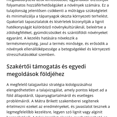
folyamatos hozzáférhetőségüket a növények számára. Ez a
tulajdonság jelentősen csökkenti a műtrágya szükségletet
és minimalizálja a tápanyagok okozta környezeti terhelést.
Gyakorlati tapasztalatok és kísérletek bizonyítják a lignit
hatékonyságát különböző növénykultúráknál, beleértve a
zöldségféléket, gyümölcsösöket és szántóföldi növényeket
egyaránt. A kezelés hatására növekszik a
termésmennyiség, javul a termés minősége, és erősödik a
növények ellenállóképessége a betegségekkel és környezeti
stresszhatásokkal szemben.
Szakértői támogatás és egyedi
megoldások földjéhez
A megfelelő talajjavítási stratégia kidolgozásához
elengedhetetlen a talajvizsgálat, amely pontos képet ad a
föld állapotáról, tápanyagtartalmáról és esetleges
problémáiról. A Mátra Brikett szakemberei segítenek
értelmezni ezeket az eredményeket, és javaslatot tesznek a
legmegfelelőbb kezelésre, legyen szó lignit vagy alginit