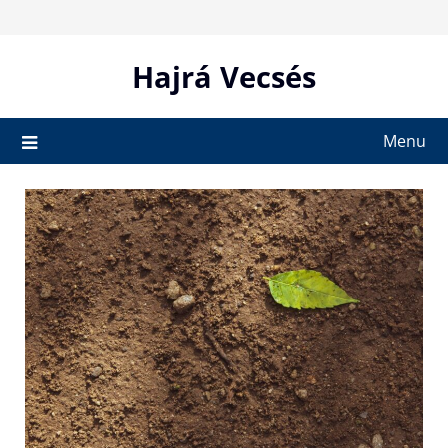
Skip
to
content
Hajrá Vecsés
Menu