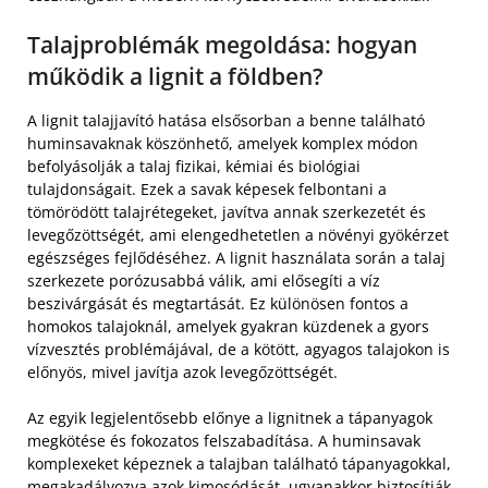
Talajproblémák megoldása: hogyan
működik a lignit a földben?
A lignit talajjavító hatása elsősorban a benne található
huminsavaknak köszönhető, amelyek komplex módon
befolyásolják a talaj fizikai, kémiai és biológiai
tulajdonságait. Ezek a savak képesek felbontani a
tömörödött talajrétegeket, javítva annak szerkezetét és
levegőzöttségét, ami elengedhetetlen a növényi gyökérzet
egészséges fejlődéséhez. A lignit használata során a talaj
szerkezete porózusabbá válik, ami elősegíti a víz
beszivárgását és megtartását. Ez különösen fontos a
homokos talajoknál, amelyek gyakran küzdenek a gyors
vízvesztés problémájával, de a kötött, agyagos talajokon is
előnyös, mivel javítja azok levegőzöttségét.
Az egyik legjelentősebb előnye a lignitnek a tápanyagok
megkötése és fokozatos felszabadítása. A huminsavak
komplexeket képeznek a talajban található tápanyagokkal,
megakadályozva azok kimosódását, ugyanakkor biztosítják