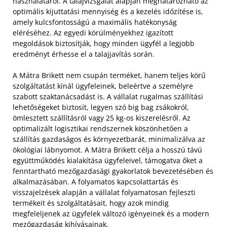
használatáról. A talajvizsgálat alapján meghatározható az
optimális kijuttatási mennyiség és a kezelés időzítése is,
amely kulcsfontosságú a maximális hatékonyság
eléréséhez. Az egyedi körülményekhez igazított
megoldások biztosítják, hogy minden ügyfél a legjobb
eredményt érhesse el a talajjavítás során.
A Mátra Brikett nem csupán terméket, hanem teljes körű
szolgáltatást kínál ügyfeleinek, beleértve a személyre
szabott szaktanácsadást is. A vállalat rugalmas szállítási
lehetőségeket biztosít, legyen szó big bag zsákokról,
ömlesztett szállításról vagy 25 kg-os kiszerelésről. Az
optimalizált logisztikai rendszernek köszönhetően a
szállítás gazdaságos és környezetbarát, minimalizálva az
ökológiai lábnyomot. A Mátra Brikett célja a hosszú távú
együttműködés kialakítása ügyfeleivel, támogatva őket a
fenntartható mezőgazdasági gyakorlatok bevezetésében és
alkalmazásában. A folyamatos kapcsolattartás és
visszajelzések alapján a vállalat folyamatosan fejleszti
termékeit és szolgáltatásait, hogy azok mindig
megfeleljenek az ügyfelek változó igényeinek és a modern
mezőgazdaság kihívásainak.