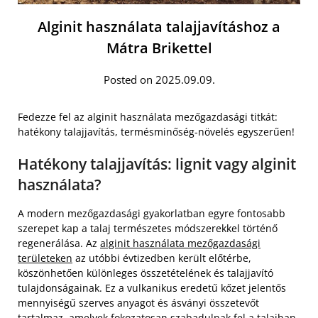
Alginit használata talajjavításhoz a
Mátra Brikettel
Posted on 2025.09.09.
Fedezze fel az alginit használata mezőgazdasági titkát:
hatékony talajjavítás, termésminőség-növelés egyszerűen!
Hatékony talajjavítás: lignit vagy alginit
használata?
A modern mezőgazdasági gyakorlatban egyre fontosabb
szerepet kap a talaj természetes módszerekkel történő
regenerálása. Az
alginit használata mezőgazdasági
területeken
az utóbbi évtizedben került előtérbe,
köszönhetően különleges összetételének és talajjavító
tulajdonságainak. Ez a vulkanikus eredetű kőzet jelentős
mennyiségű szerves anyagot és ásványi összetevőt
tartalmaz, amelyek fokozatosan szabadulnak fel a talajban.