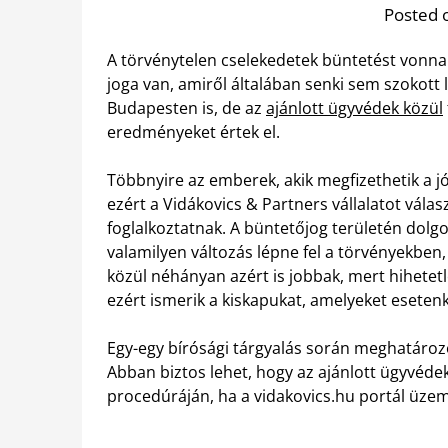
Posted 
A törvénytelen cselekedetek büntetést vonn
joga van, amiről általában senki sem szoko
Budapesten is, de az
ajánlott ügyvédek közül
eredményeket értek el.
Többnyire az emberek, akik megfizethetik a 
ezért a Vidákovics & Partners vállalatot vála
foglalkoztatnak.
A büntetőjog területén dolgo
valamilyen változás lépne fel a törvényekben,
közül néhányan azért is jobbak, mert hihete
ezért ismerik a kiskapukat, amelyeket esetenk
Egy-egy bírósági tárgyalás során meghatározó l
Abban biztos lehet, hogy az ajánlott ügyvédek
procedúráján, ha a vidakovics.hu portál üzeme