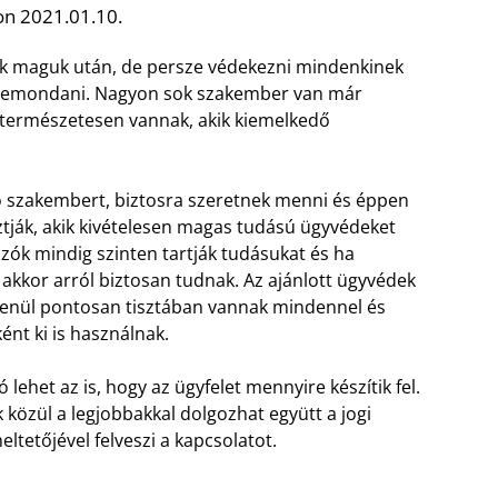
on 2021.01.10.
ak maguk után, de persze védekezni mindenkinek
tt lemondani. Nagyon sok szakember van már
természetesen vannak, akik kiemelkedő
jó szakembert, biztosra szeretnek menni és éppen
sztják, akik kivételesen magas tudású ügyvédeket
zók mindig szinten tartják tudásukat és ha
 akkor arról biztosan tudnak. Az ajánlott ügyvédek
tlenül pontosan tisztában vannak mindennel és
ént ki is használnak.
ehet az is, hogy az ügyfelet mennyire készítik fel.
 közül a legjobbakkal dolgozhat együtt a jogi
ltetőjével felveszi a kapcsolatot.