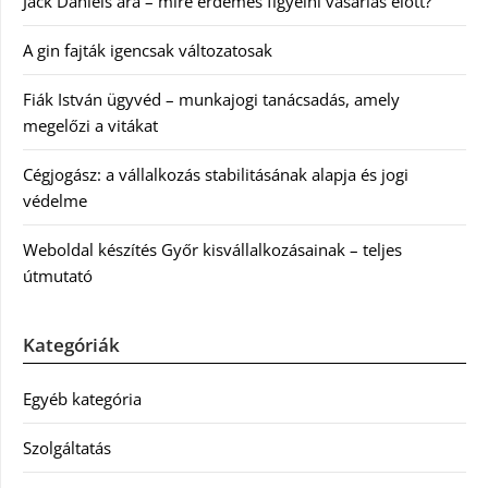
Jack Daniels ára – mire érdemes figyelni vásárlás előtt?
A gin fajták igencsak változatosak
Fiák István ügyvéd – munkajogi tanácsadás, amely
megelőzi a vitákat
Cégjogász: a vállalkozás stabilitásának alapja és jogi
védelme
Weboldal készítés Győr kisvállalkozásainak – teljes
útmutató
Kategóriák
Egyéb kategória
Szolgáltatás