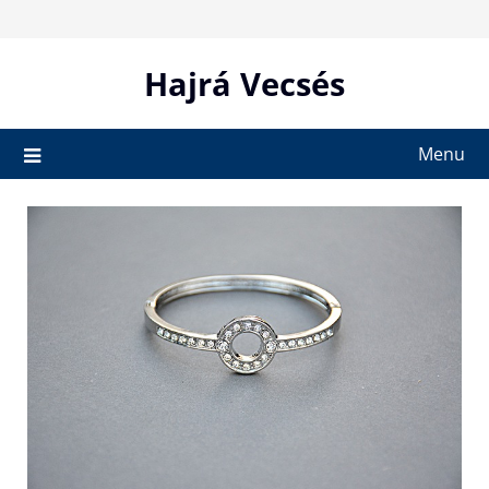
Skip
to
content
Hajrá Vecsés
Menu