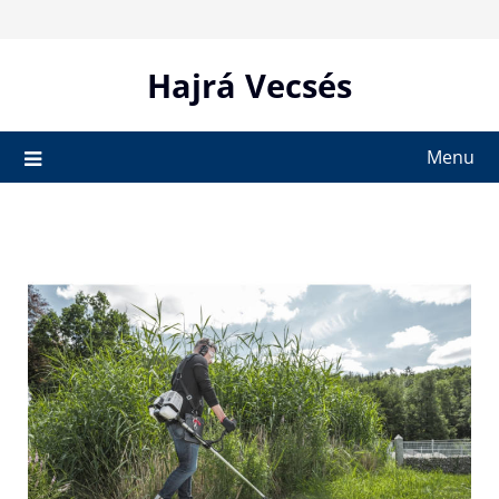
Skip
to
content
Hajrá Vecsés
Menu