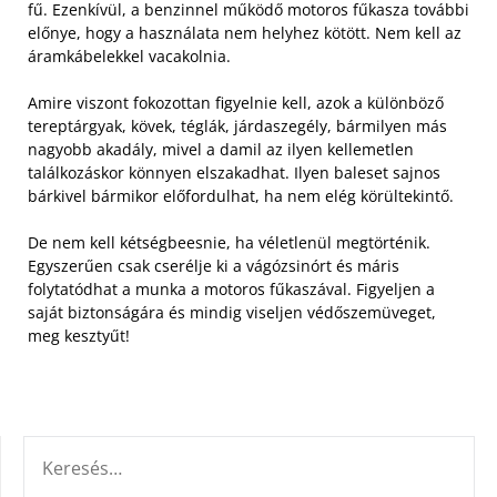
fű. Ezenkívül, a benzinnel működő motoros fűkasza további
előnye, hogy a használata nem helyhez kötött. Nem kell az
áramkábelekkel vacakolnia.
Amire viszont fokozottan figyelnie kell, azok a különböző
tereptárgyak, kövek, téglák, járdaszegély, bármilyen más
nagyobb akadály, mivel a damil az ilyen kellemetlen
találkozáskor könnyen elszakadhat. Ilyen baleset sajnos
bárkivel bármikor előfordulhat, ha nem elég körültekintő.
De nem kell kétségbeesnie, ha véletlenül megtörténik.
Egyszerűen csak cserélje ki a vágózsinórt és máris
folytatódhat a munka a motoros fűkaszával. Figyeljen a
saját biztonságára és mindig viseljen védőszemüveget,
meg kesztyűt!
KERESÉS: