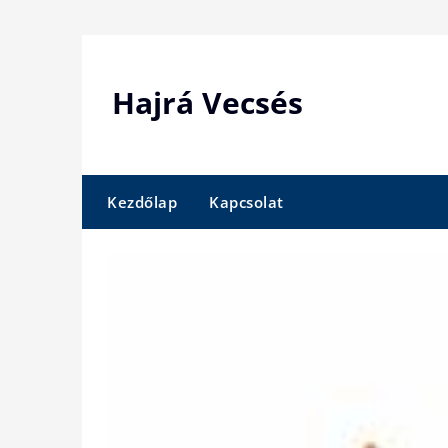
Skip
to
content
Hajrá Vecsés
Kezdőlap
Kapcsolat