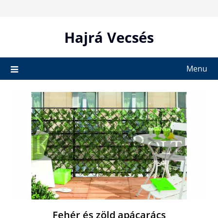
Skip
to
content
Hajrá Vecsés
Menu
Fehér és zöld apácarács