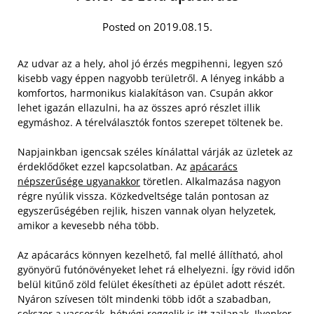
Posted on 2019.08.15.
Az udvar az a hely, ahol jó érzés megpihenni, legyen szó
kisebb vagy éppen nagyobb területről. A lényeg inkább a
komfortos, harmonikus kialakításon van. Csupán akkor
lehet igazán ellazulni, ha az összes apró részlet illik
egymáshoz. A térelválasztók fontos szerepet töltenek be.
Napjainkban igencsak széles kínálattal várják az üzletek az
érdeklődőket ezzel kapcsolatban. Az
apácarács
népszerűsége ugyanakkor
töretlen. Alkalmazása nagyon
régre nyúlik vissza. Közkedveltsége talán pontosan az
egyszerűségében rejlik, hiszen vannak olyan helyzetek,
amikor a kevesebb néha több.
Az apácarács könnyen kezelhető, fal mellé állítható, ahol
gyönyörű futónövényeket lehet rá elhelyezni. Így rövid időn
belül kitűnő zöld felület ékesítheti az épület adott részét.
Nyáron szívesen tölt mindenki több időt a szabadban,
sokszor a vacsorák, hétvégi reggelik is itt zajlanak. Ilyenkor