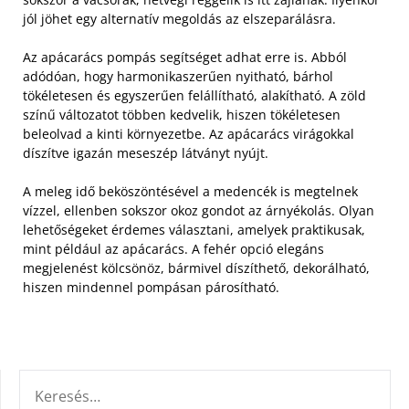
jól jöhet egy alternatív megoldás az elszeparálásra.
Az apácarács pompás segítséget adhat erre is. Abból
adódóan, hogy harmonikaszerűen nyitható, bárhol
tökéletesen és egyszerűen felállítható, alakítható. A zöld
színű változatot többen kedvelik, hiszen tökéletesen
beleolvad a kinti környezetbe. Az apácarács virágokkal
díszítve igazán meseszép látványt nyújt.
A meleg idő beköszöntésével a medencék is megtelnek
vízzel, ellenben sokszor okoz gondot az árnyékolás. Olyan
lehetőségeket érdemes választani, amelyek praktikusak,
mint például az apácarács. A fehér opció elegáns
megjelenést kölcsönöz, bármivel díszíthető, dekorálható,
hiszen mindennel pompásan párosítható.
KERESÉS: