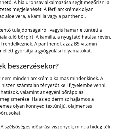
ető. A hialuronsav alkalmazása segít megőrizni a
zetes megjelenését. A férfi arckrémek olyan
z aloe vera, a kamilla vagy a panthenol.
kentő tulajdonságairól, vagyis hamar eltünteti a
lakuló bőrpírt. A kamilla, a nyugtató hatása révén,
el rendelkeznek. A panthenol, azaz B5-vitamin
mellett gyorsítja a gyógyulási folyamatokat.
mek beszerzésekor?
ért nem minden arckrém alkalmas mindenkinek. A
, hiszen számtalan tényezőt kell figyelembe venni.
i hatások, valamint az egyéni bőrápolási
os megismerése. Ha az epidermisz hajlamos a
rdemes olyan könnyed textúrájú, olajmentes
pórusokat.
A szélsőséges időjárási viszonyok, mint a hideg téli