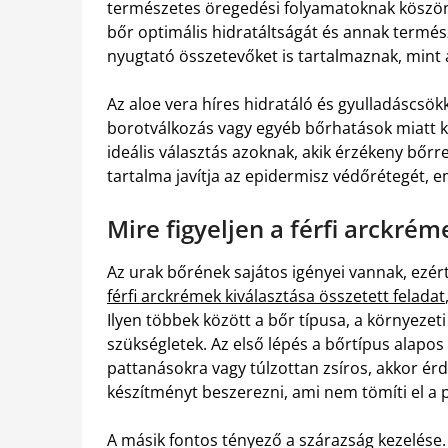
természetes öregedési folyamatoknak köszönh
bőr optimális hidratáltságát és annak termés
nyugtató összetevőket is tartalmaznak, mint a
Az aloe vera híres hidratáló és gyulladáscsök
borotválkozás vagy egyéb bőrhatások miatt kia
ideális választás azoknak, akik érzékeny bőrr
tartalma javítja az epidermisz védőrétegét, e
Mire figyeljen a férfi arckré
Az urak bőrének sajátos igényei vannak, ez
férfi arckrémek kiválasztása összetett feladat
Ilyen többek között a bőr típusa, a környezet
szükségletek. Az első lépés a bőrtípus alap
pattanásokra vagy túlzottan zsíros, akkor é
készítményt beszerezni, ami nem tömíti el a 
A másik fontos tényező a szárazság kezelése. 