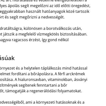
. Az arc hidratálása és védelme elengedhetetlen a
yes ápolás segít megelőzni az idő előtti öregedést,
 leggyakrabban használt hatóanyagok közé tartozik
őrt és segít megőrizni a nedvességét.
dratáltságra, különösen a borotválkozás után,
t játszik a megfelelő vízmegkötés biztosításában.
agyva ragacsos érzést, így gond nélkül
tásúak
környezet és a helytelen táplálkozás mind hatással
yelmet fordítani a bőrápolásra. A férfi arckrémek
ztosítása. A hialuronsavban, vitaminokban, ásványi
ítmények segítenek fenntartani a bőr
sőt, támogatják a regenerálódási folyamatokat.
nedvességéből, ami a környezeti hatásoknak és a