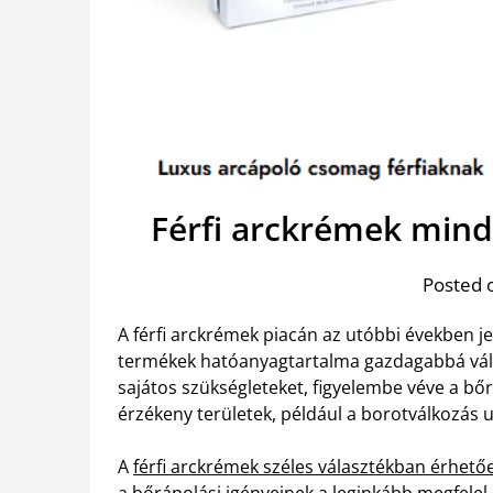
Férfi arckrémek min
Posted 
A férfi arckrémek piacán az utóbbi években je
termékek hatóanyagtartalma gazdagabbá vált
sajátos szükségleteket, figyelembe véve a bőr
érzékeny területek, például a borotválkozás u
A
férfi arckrémek széles választékban érhetőe