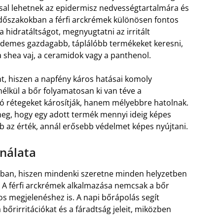
ssal lehetnek az epidermisz nedvességtartalmára és
időszakokban a férfi arckrémek különösen fontos
a hidratáltságot, megnyugtatni az irritált
Érdemes gazdagabb, táplálóbb termékeket keresni,
 shea vaj, a ceramidok vagy a panthenol.
 hiszen a napfény káros hatásai komoly
lkül a bőr folyamatosan ki van téve a
ó rétegeket károsítják, hanem mélyebbre hatolnak.
meg, hogy egy adott termék mennyi ideig képes
b az érték, annál erősebb védelmet képes nyújtani.
ználata
nkban, hiszen mindenki szeretne minden helyzetben
i. A férfi arckrémek alkalmazása nemcsak a bőr
os megjelenéshez is. A napi bőrápolás segít
 bőrirritációkat és a fáradtság jeleit, miközben