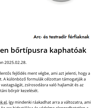
den bőrtípusra kaphatóak
on 2025.02.28.
lentős fejlődés ment végbe, ami azt jelenti, hogy a
. A különböző formulák célzottan támogatják a
 vastagságát, zsírosodásra való hajlamát és az
táni bőrpír kezelését.
k el
, így mindenki ráakadhat arra a változatra, ami