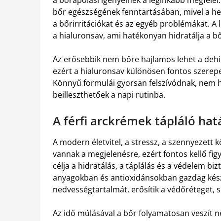
a bőrápolási igényeinek a leginkább megfelel
bőr egészségének fenntartásában, mivel a hel
a bőrirritációkat és az egyéb problémákat. A
a hialuronsav, ami hatékonyan hidratálja a b
Az erősebbik nem bőre hajlamos lehet a dehi
ezért a hialuronsav különösen fontos szerepe
Könnyű formulái gyorsan felszívódnak, nem h
beilleszthetőek a napi rutinba.
A férfi arckrémek tápláló ha
A modern életvitel, a stressz, a szennyezett 
vannak a megjelenésre, ezért fontos kellő fig
célja a hidratálás, a táplálás és a védelem bi
anyagokban és antioxidánsokban gazdag kész
nedvességtartalmát, erősítik a védőréteget, 
Az idő múlásával a bőr folyamatosan veszít 