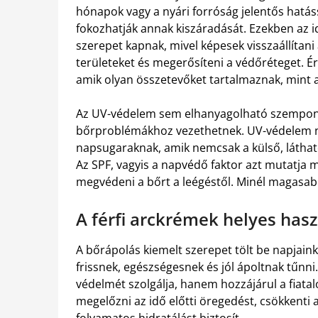
hónapok vagy a nyári forróság jelentős hatá
fokozhatják annak kiszáradását. Ezekben az 
szerepet kapnak, mivel képesek visszaállítani 
területeket és megerősíteni a védőréteget. 
amik olyan összetevőket tartalmaznak, mint a
Az UV-védelem sem elhanyagolható szempont,
bőrproblémákhoz vezethetnek. UV-védelem né
napsugaraknak, amik nemcsak a külső, láthat
Az SPF, vagyis a napvédő faktor azt mutatja 
megvédeni a bőrt a leégéstől. Minél magasab
A férfi arckrémek helyes has
A bőrápolás kiemelt szerepet tölt be napjai
frissnek, egészségesnek és jól ápoltnak tűnn
védelmét szolgálja, hanem hozzájárul a fiatal
megelőzni az idő előtti öregedést, csökkenti a