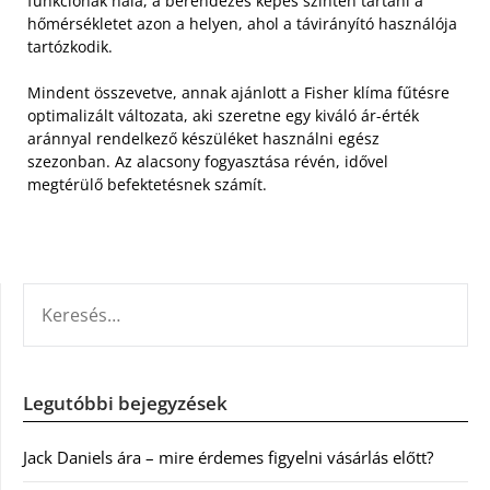
funkciónak hála, a berendezés képes szinten tartani a
hőmérsékletet azon a helyen, ahol a távirányító használója
tartózkodik.
Mindent összevetve, annak ajánlott a Fisher klíma fűtésre
optimalizált változata, aki szeretne egy kiváló ár-érték
aránnyal rendelkező készüléket használni egész
szezonban. Az alacsony fogyasztása révén, idővel
megtérülő befektetésnek számít.
KERESÉS:
Legutóbbi bejegyzések
Jack Daniels ára – mire érdemes figyelni vásárlás előtt?