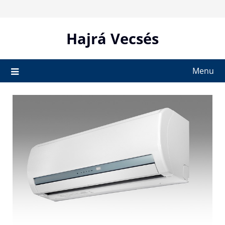
Skip
to
content
Hajrá Vecsés
Menu