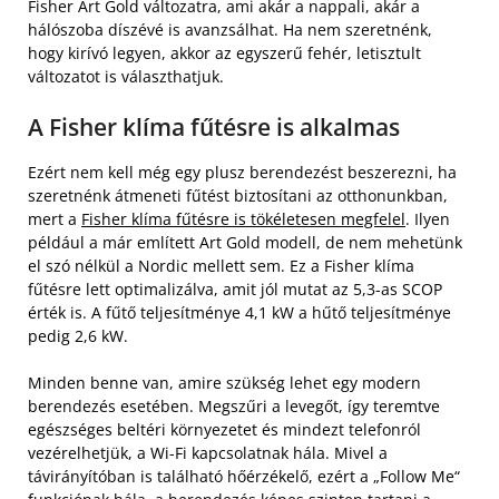
Fisher Art Gold változatra, ami akár a nappali, akár a
hálószoba díszévé is avanzsálhat. Ha nem szeretnénk,
hogy kirívó legyen, akkor az egyszerű fehér, letisztult
változatot is választhatjuk.
A Fisher klíma fűtésre is alkalmas
Ezért nem kell még egy plusz berendezést beszerezni, ha
szeretnénk átmeneti fűtést biztosítani az otthonunkban,
mert a
Fisher klíma fűtésre is tökéletesen megfelel
. Ilyen
például a már említett Art Gold modell, de nem mehetünk
el szó nélkül a Nordic mellett sem. Ez a Fisher klíma
fűtésre lett optimalizálva, amit jól mutat az 5,3-as SCOP
érték is. A fűtő teljesítménye 4,1 kW a hűtő teljesítménye
pedig 2,6 kW.
Minden benne van, amire szükség lehet egy modern
berendezés esetében. Megszűri a levegőt, így teremtve
egészséges beltéri környezetet és mindezt telefonról
vezérelhetjük, a Wi-Fi kapcsolatnak hála. Mivel a
távirányítóban is található hőérzékelő, ezért a „Follow Me“