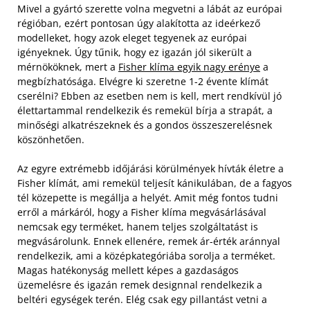
Mivel a gyártó szerette volna megvetni a lábát az európai
régióban, ezért pontosan úgy alakította az ideérkező
modelleket, hogy azok eleget tegyenek az európai
igényeknek. Úgy tűnik, hogy ez igazán jól sikerült a
mérnököknek, mert a
Fisher klíma egyik nagy erénye
a
megbízhatósága. Elvégre ki szeretne 1-2 évente klímát
cserélni? Ebben az esetben nem is kell, mert rendkívül jó
élettartammal rendelkezik és remekül bírja a strapát, a
minőségi alkatrészeknek és a gondos összeszerelésnek
köszönhetően.
Az egyre extrémebb időjárási körülmények hívták életre a
Fisher klímát, ami remekül teljesít kánikulában, de a fagyos
tél közepette is megállja a helyét. Amit még fontos tudni
erről a márkáról, hogy a Fisher klíma megvásárlásával
nemcsak egy terméket, hanem teljes szolgáltatást is
megvásárolunk. Ennek ellenére, remek ár-érték aránnyal
rendelkezik, ami a középkategóriába sorolja a terméket.
Magas hatékonyság mellett képes a gazdaságos
üzemelésre és igazán remek designnal rendelkezik a
beltéri egységek terén. Elég csak egy pillantást vetni a