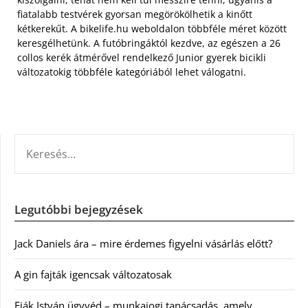
fiatalabb testvérek gyorsan megörökölhetik a kinőtt
kétkerekűt. A bikelife.hu weboldalon többféle méret között
keresgélhetünk. A futóbringáktól kezdve, az egészen a 26
collos kerék átmérővel rendelkező Junior gyerek bicikli
változatokig többféle kategóriából lehet válogatni.
KERESÉS:
Legutóbbi bejegyzések
Jack Daniels ára – mire érdemes figyelni vásárlás előtt?
A gin fajták igencsak változatosak
Fiák István ügyvéd – munkajogi tanácsadás, amely