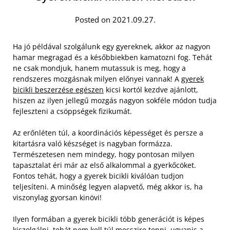
Posted on 2021.09.27.
Ha jó példával szolgálunk egy gyereknek, akkor az nagyon
hamar megragad és a későbbiekben kamatozni fog. Tehát
ne csak mondjuk, hanem mutassuk is meg, hogy a
rendszeres mozgásnak milyen előnyei vannak! A
gyerek
bicikli beszerzése egészen
kicsi kortól kezdve ajánlott,
hiszen az ilyen jellegű mozgás nagyon sokféle módon tudja
fejleszteni a csöppségek fizikumát.
Az erőnléten túl, a koordinációs képességet és persze a
kitartásra való készséget is nagyban formázza.
Természetesen nem mindegy, hogy pontosan milyen
tapasztalat éri már az első alkalommal a gyerkőcöket.
Fontos tehát, hogy a gyerek bicikli kiválóan tudjon
teljesíteni. A minőség legyen alapvető, még akkor is, ha
viszonylag gyorsan kinövi!
Ilyen formában a gyerek bicikli több generációt is képes
kiszolgálni, tehát nem kell túl messzire tenni, ugyanis a