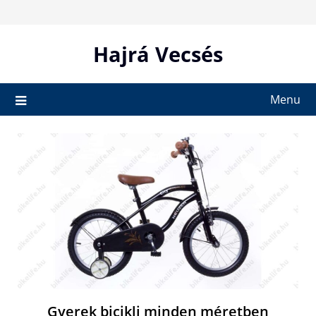
Skip
to
content
Hajrá Vecsés
Menu
Gyerek bicikli minden méretben