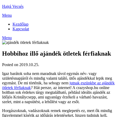
Skip
Hajrá Vecsés
to
Menu
content
Kezdőlap
Kapcsolat
Menu
Hobbihoz illő ajándék ötletek férfiaknak
Posted on 2019.10.25.
Igaz barátok soha nem maradnak távol egymás név- vagy
születésnapjáról és mindig valami találó, ütős ajándékkal lepik meg
egymást. De mi történik, ha sehogy nem
jutnak eszünkbe az ajándék
ötletek férfiaknak
? Hát persze, az internet! A crazyshop.hu online
boltban sok érdekes tárgy megtalálható, például ideális ajándék az
Időjós Kristálycsepp, ami ugyanúgy érzékeli a várható havazást,
szelet, mint a napsütést, a lehűlést vagy az esőt.
Horgászoknak, vadászoknak remek meglepetés ez, mert ők mindig
figyelemmel kísérik az időjárás jelentéseket, hiszen tudniuk kell,