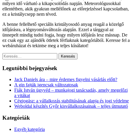
milyen idő várható a kikapcsolódás napján. Meteorológusokkal
ellentétben, akik gyakran mellélőnek az előrejelzéssel kapcsolatban,
ez a kristálycsepp nem téved.
A benne fellelhető speciális kristályosodó anyag reagál a közelgő
időjárásra, a légnyomásváltozás alapján. Ezzel a tárggyal az
ünnepelt mindig tudni fogja, hogy milyen időjárás lesz másnap. De
ez csak egy az ajándék ötletek férfiaknak kategóriából. Keresse fel a
webáruházat és tekintse meg a teljes kínálatot!
Keresés:
Legutóbbi bejegyzések
Jack Daniels ára – mire érdemes figyelni vásárlás előtt?
A gin fajták igencsak változatosak
Fiák István ügyvéd – munkajogi tanácsadás, amely megelőzi
a vitákat
Cégjogász: a vállalkozás stabilitásának alapja és jogi védelme
Weboldal készítés Győr kisvállalkozásainak – teljes útmutató
Kategóriák
Egyéb kategória