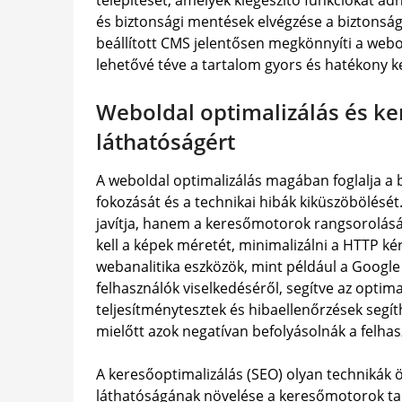
telepítését, amelyek kiegészítő funkciókat ad
és biztonsági mentések elvégzése a biztonság 
beállított CMS jelentősen megkönnyíti a webol
lehetővé téve a tartalom gyors és hatékony k
Weboldal optimalizálás és ke
láthatóságért
A weboldal optimalizálás magában foglalja a b
fokozását és a technikai hibák kiküszöbölését
javítja, hanem a keresőmotorok rangsorolásáb
kell a képek méretét, minimalizálni a HTTP ké
webanalitika eszközök, mint például a Google 
felhasználók viselkedéséről, segítve az optima
teljesítménytesztek és hibaellenőrzések segít
mielőtt azok negatívan befolyásolnák a felhas
A keresőoptimalizálás (SEO) olyan technikák 
láthatóságának növelése a keresőmotorok talá