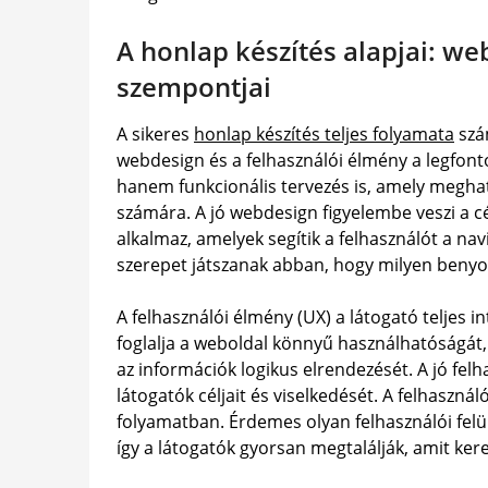
A honlap készítés alapjai: w
szempontjai
A sikeres
honlap készítés teljes folyamata
szá
webdesign és a felhasználói élmény a legfon
hanem funkcionális tervezés is, amely meghat
számára. A jó webdesign figyelembe veszi a cé
alkalmaz, amelyek segítik a felhasználót a na
szerepet játszanak abban, hogy milyen benyom
A felhasználói élmény (UX) a látogató teljes i
foglalja a weboldal könnyű használhatóságát, 
az információk logikus elrendezését. A jó fel
látogatók céljait és viselkedését. A felhaszná
folyamatban. Érdemes olyan felhasználói felül
így a látogatók gyorsan megtalálják, amit ker