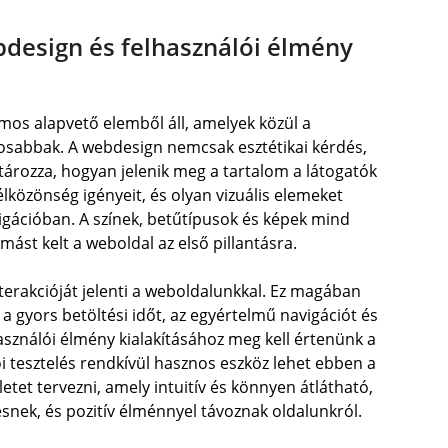
ebdesign és felhasználói élmény
mos alapvető elemből áll, amelyek közül a
tosabbak. A webdesign nemcsak esztétikai kérdés,
ározza, hogyan jelenik meg a tartalom a látogatók
lközönség igényeit, és olyan vizuális elemeket
vigációban. A színek, betűtípusok és képek mind
ást kelt a weboldal az első pillantásra.
nterakcióját jelenti a weboldalunkkal. Ez magában
a gyors betöltési időt, az egyértelmű navigációt és
használói élmény kialakításához meg kell értenünk a
lói tesztelés rendkívül hasznos eszköz lehet ebben a
etet tervezni, amely intuitív és könnyen átlátható,
esnek, és pozitív élménnyel távoznak oldalunkról.