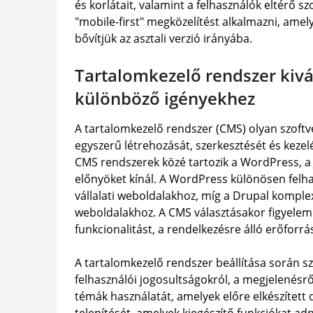
és korlátait, valamint a felhasználók eltérő s
"mobile-first" megközelítést alkalmazni, amely
bővítjük az asztali verzió irányába.
Tartalomkezelő rendszer kivál
különböző igényekhez
A tartalomkezelő rendszer (CMS) olyan szoftv
egyszerű létrehozását, szerkesztését és kezel
CMS rendszerek közé tartozik a WordPress, a
előnyöket kínál. A WordPress különösen felha
vállalati weboldalakhoz, míg a Drupal kompl
weboldalakhoz. A CMS választásakor figyelemb
funkcionalitást, a rendelkezésre álló erőforrá
A tartalomkezelő rendszer beállítása során sz
felhasználói jogosultságokról, a megjelenésr
témák használatát, amelyek előre elkészített 