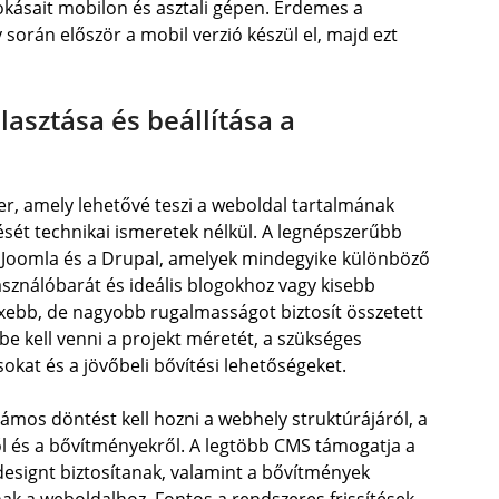
zokásait mobilon és asztali gépen. Érdemes a
 során először a mobil verzió készül el, majd ezt
asztása és beállítása a
er, amely lehetővé teszi a weboldal tartalmának
ését technikai ismeretek nélkül. A legnépszerűbb
 Joomla és a Drupal, amelyek mindegyike különböző
sználóbarát és ideális blogokhoz vagy kisebb
exebb, de nagyobb rugalmasságot biztosít összetett
e kell venni a projekt méretét, a szükséges
sokat és a jövőbeli bővítési lehetőségeket.
ámos döntést kell hozni a webhely struktúrájáról, a
ől és a bővítményekről. A legtöbb CMS támogatja a
designt biztosítanak, valamint a bővítmények