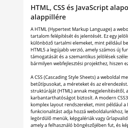
HTML, CSS és JavaScript alap
alappillére
A HTML (Hypertext Markup Language) a webold
tartalom felépítését és jelentését. Ez egy jelö
különböző tartalmi elemeket, mint például be
HTML5 a legújabb verzió, amely számos új fun
támogatását és a szemantikus jelölések szél
bármilyen webfejlesztési projekthez, hiszen e
A CSS (Cascading Style Sheets) a weboldal meg
betűtípusokat, a méreteket és az elrendezést.
struktúráját (HTML) annak megjelenítésétől,
karbantarthatóságot biztosít. A modern CSS3
komplex layout rendszereket, mint például a 
funkcionalitást adja hozzá weboldalunkhoz, le
legördülő menük, képgalériák vagy űrlapvalid
amely a felhasználó böngészőjében fut, és k