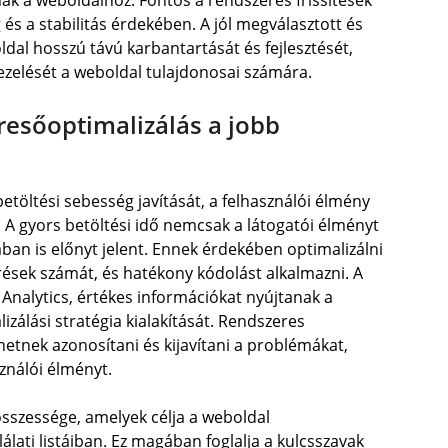
nak a weboldalhoz. Fontos a rendszeres frissítések
és a stabilitás érdekében. A jól megválasztott és
dal hosszú távú karbantartását és fejlesztését,
ezelését a weboldal tulajdonosai számára.
resőoptimalizálás a jobb
etöltési sebesség javítását, a felhasználói élmény
. A gyors betöltési idő nemcsak a látogatói élményt
an is előnyt jelent. Ennek érdekében optimalizálni
rések számát, és hatékony kódolást alkalmazni. A
Analytics, értékes információkat nyújtanak a
lizálási stratégia kialakítását. Rendszeres
hetnek azonosítani és kijavítani a problémákat,
ználói élményt.
összessége, amelyek célja a weboldal
lati listáiban. Ez magában foglalja a kulcsszavak