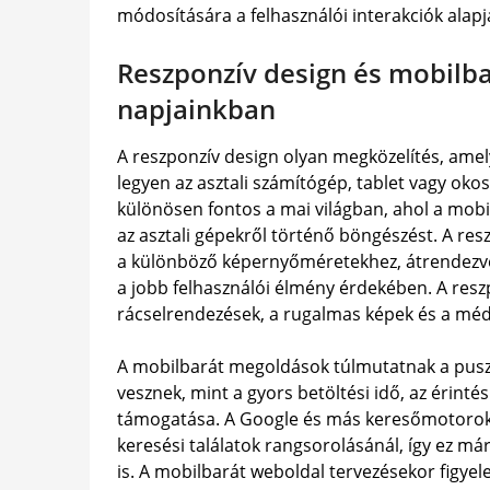
módosítására a felhasználói interakciók alapj
Reszponzív design és mobilb
napjainkban
A reszponzív design olyan megközelítés, amel
legyen az asztali számítógép, tablet vagy oko
különösen fontos a mai világban, ahol a mob
az asztali gépekről történő böngészést. A r
a különböző képernyőméretekhez, átrendezve
a jobb felhasználói élmény érdekében. A resz
rácselrendezések, a rugalmas képek és a méd
A mobilbarát megoldások túlmutatnak a puszt
vesznek, mint a gyors betöltési idő, az érinté
támogatása. A Google és más keresőmotorok 
keresési találatok rangsorolásánál, így ez m
is. A mobilbarát weboldal tervezésekor figye