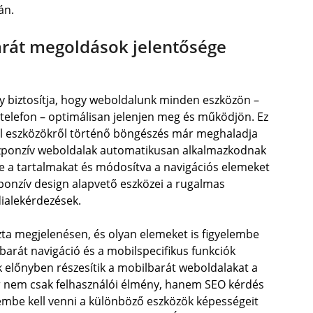
án.
arát megoldások jelentősége
y biztosítja, hogy weboldalunk minden eszközön –
stelefon – optimálisan jelenjen meg és működjön. Ez
il eszközökről történő böngészés már meghaladja
eszponzív weboldalak automatikusan alkalmazkodnak
 a tartalmakat és módosítva a navigációs elemeket
ponzív design alapvető eszközei a rugalmas
ialekérdezések.
a megjelenésen, és olyan elemeket is figyelembe
sbarát navigáció és a mobilspecifikus funkciók
előnyben részesítik a mobilbarát weboldalakat a
ár nem csak felhasználói élmény, hanem SEO kérdés
lembe kell venni a különböző eszközök képességeit