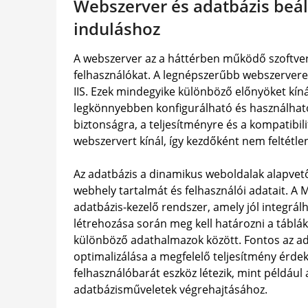
Webszerver és adatbázis beáll
induláshoz
A webszerver az a háttérben működő szoftver
felhasználókat. A legnépszerűbb webszerverek
IIS. Ezek mindegyike különböző előnyöket kín
legkönnyebben konfigurálható és használható. 
biztonságra, a teljesítményre és a kompatibili
webszervert kínál, így kezdőként nem feltétlen
Az adatbázis a dinamikus weboldalak alapvet
webhely tartalmát és felhasználói adatait. A
adatbázis-kezelő rendszer, amely jól integrá
létrehozása során meg kell határozni a táblák
különböző adathalmazok között. Fontos az ad
optimalizálása a megfelelő teljesítmény érde
felhasználóbarát eszköz létezik, mint például 
adatbázisműveletek végrehajtásához.