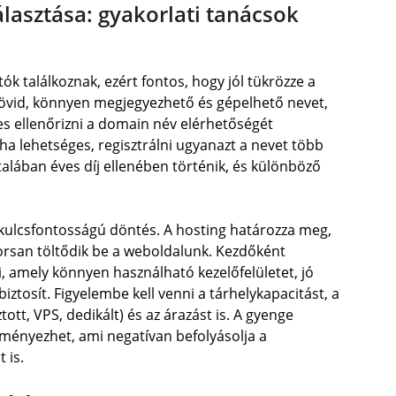
asztása: gyakorlati tanácsok
ók találkoznak, ezért fontos, hogy jól tükrözze a
rövid, könnyen megjegyezhető és gépelhető nevet,
 ellenőrizni a domain név elérhetőségét
 ha lehetséges, regisztrálni ugyanazt a nevet több
talában éves díj ellenében történik, és különböző
 kulcsfontosságú döntés. A hosting határozza meg,
yorsan töltődik be a weboldalunk. Kezdőként
, amely könnyen használható kezelőfelületet, jó
iztosít. Figyelembe kell venni a tárhelykapacitást, a
ott, VPS, dedikált) és az árazást is. A gyenge
ményezhet, ami negatívan befolyásolja a
 is.