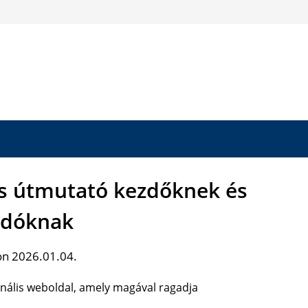
jes útmutató kezdőknek és
adóknak
on 2026.01.04.
ionális weboldal, amely magával ragadja