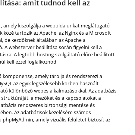
ítása: amit tudnod kell az
, amely kiszolgálja a weboldalunkat meglátogató
 közé tartozik az Apache, az Nginx és a Microsoft
ál, de kezdőknek általában az Apache a
A webszerver beállítása során figyelni kell a
tásra. A legtöbb hosting szolgáltató előre beállított
ül kell ezzel foglalkoznod.
ő komponense, amely tárolja és rendszerezi a
 MySQL az egyik legszélesebb körben használt
lható különböző webes alkalmazásokkal. Az adatbázis
 struktúráját, a mezőket és a kapcsolatokat a
atbázis rendszeres biztonsági mentése és
kében. Az adatbázisok kezelésére számos
a phpMyAdmin, amely vizuális felületet biztosít az