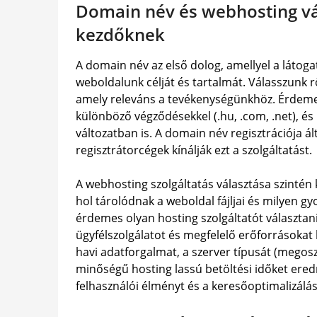
Domain név és webhosting vál
kezdőknek
A domain név az első dolog, amellyel a látogat
weboldalunk célját és tartalmát. Válasszunk 
amely releváns a tevékenységünkhöz. Érdemes
különböző végződésekkel (.hu, .com, .net), és
változatban is. A domain név regisztrációja ál
regisztrátorcégek kínálják ezt a szolgáltatást.
A webhosting szolgáltatás választása szintén
hol tárolódnak a weboldal fájljai és milyen g
érdemes olyan hosting szolgáltatót választani
ügyfélszolgálatot és megfelelő erőforrásokat b
havi adatforgalmat, a szerver típusát (megoszt
minőségű hosting lassú betöltési időket ered
felhasználói élményt és a keresőoptimalizálást