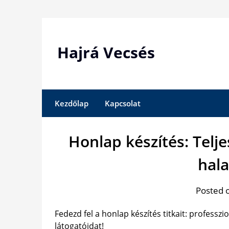
Skip
to
content
Hajrá Vecsés
Kezdőlap
Kapcsolat
Honlap készítés: Tel
hal
Posted 
Fedezd fel a honlap készítés titkait: professz
látogatóidat!