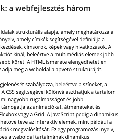
ok: a webfejlesztés három
alak strukturális alapja, amely meghatározza a
lőnyelv, amely címkék segítségével definiálja a
kezdések, címsorok, képek vagy hivatkozások. A
kciót kínál, beleértve a multimédiás elemek jobb
esebb körét. A HTML ismerete elengedhetetlen
z adja meg a weboldal alapvető struktúráját.
jelenését szabályozza, beleértve a színeket, a
 A CSS segítségével különválaszthatjuk a tartalom
 ami nagyobb rugalmasságot és jobb
 támogatja az animációkat, átmeneteket és
Flexbox vagy a Grid. A JavaScript pedig a dinamikus
hetővé téve az interaktív elemek, mint például a
ációk megvalósítását. Ez egy programozási nyelv,
épes a weboldal tartalmának dinamikus