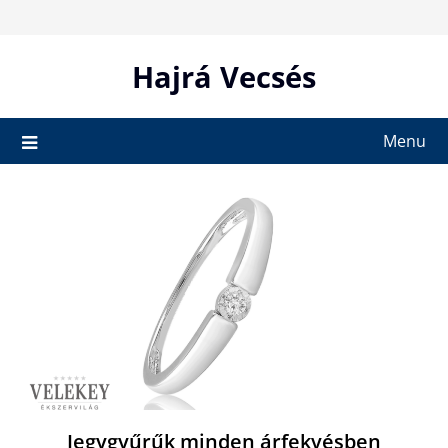
Skip
to
content
Hajrá Vecsés
Menu
Jegygyűrűk minden árfekvésben