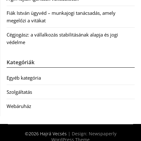
Fiák István ügyvéd – munkajogi tanácsadás, amely
megelőzi a vitákat
Cégjogász: a vállalkozás stabilitásának alapja és jogi
védelme
Kategóriák
Egyéb kategória
Szolgáltatás
Webáruház
©2026 Hajrá Vecsés
| Design:
Newspaperly
WordPress Theme