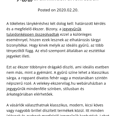
Posted on 2020.02.20.
A tökéletes lánykéréshez két dolog kell: határozott kérdés
és a megfelelő ékszer. Bizony, a
jegygyűrűk
tulajdonképpen összeolvadtak
ezzel a különleges
eseménnyel, hiszen ezek lesznek az elhatározás tárgyi
bizonyítékai. Hogy kinek melyik az ideális gyűrű, az több
tényezőtől függ. Az első szempont általában az esztétikai
jegyeket illeti.
Ezt az ékszer többnyire drágakő díszíti, ami ideális esetben
nem más, mint a gyémánt. A gyűrű színe lehet a klasszikus
sárga, a roppant divatos fehér vagy a mostanában szintén
népszerű rozé. A velekey-ekszervilag.hu webáruházban a
jegygyűrűk mindenféle színben, stílusban és
árkategóriában elérhetőek.
A vásárlók választhatnak klasszikus, modern, kicsi köves
vagy nagyobb brillel díszített termékek közül. Itt minden
ízlésnek és zsebnek megfelelő jegygyűrűk kaphatóak. Lehet