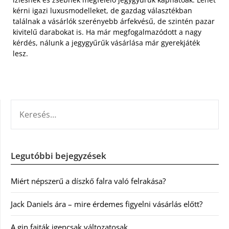
kérni igazi luxusmodelleket, de gazdag választékban
találnak a vásárlók szerényebb árfekvésű, de szintén pazar
kivitelű darabokat is. Ha már megfogalmazódott a nagy
kérdés, nálunk a jegygyűrűk vásárlása már gyerekjáték
lesz.
KERESÉS:
Legutóbbi bejegyzések
Miért népszerű a díszkő falra való felrakása?
Jack Daniels ára – mire érdemes figyelni vásárlás előtt?
A gin fajták igencsak változatosak