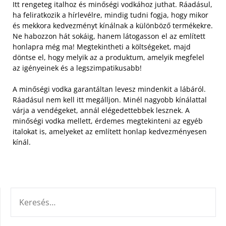
Itt rengeteg italhoz és minőségi vodkához juthat. Ráadásul,
ha feliratkozik a hírlevélre, mindig tudni fogja, hogy mikor
és mekkora kedvezményt kínálnak a különböző termékekre.
Ne habozzon hát sokáig, hanem látogasson el az említett
honlapra még ma! Megtekintheti a költségeket, majd
döntse el, hogy melyik az a produktum, amelyik megfelel
az igényeinek és a legszimpatikusabb!
A minőségi vodka garantáltan levesz mindenkit a lábáról.
Ráadásul nem kell itt megálljon. Minél nagyobb kínálattal
várja a vendégeket, annál elégedettebbek lesznek. A
minőségi vodka mellett, érdemes megtekinteni az egyéb
italokat is, amelyeket az említett honlap kedvezményesen
kínál.
KERESÉS: