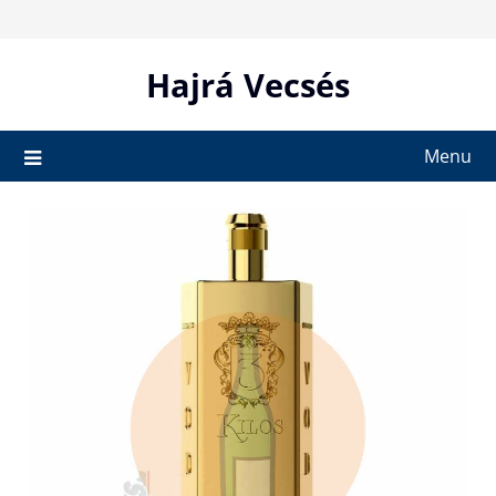
Skip
to
content
Hajrá Vecsés
Menu