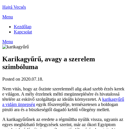
Skip
Hajrá Vecsés
to
Menu
content
Kezdőlap
Kapcsolat
Menu
Karikagyűrű, avagy a szerelem
szimbóluma
Posted on 2020.07.18.
Nem vitás, hogy az őszinte szerelemnél alig akad szebb érzés kerek
e világon. A mély érzelmek méltó megünneplésére és hivatalossá
tételére az esküvő szolgáltatja az ideális környezetet. A
karikagyűrű
a vidám ünnepség
egyik főszereplője, természetesen a boldogan
piruló ara és a büszkeségtől dagadó keblű vőlegény mellett.
A karikagyűrűnek az eredete a régmúltba nyúlik vissza, ugyanis az
egyes megbízható feljegyzések szerint, már az ókori Egyiptom