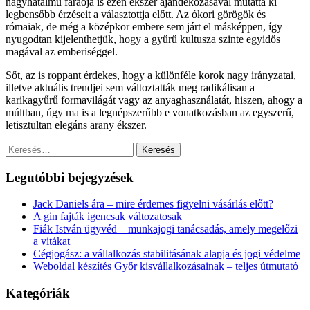
nagyhatalmú fáraója is ezen ékszer ajándékozásával mutatta ki
legbensőbb érzéseit a választottja előtt. Az ókori görögök és
rómaiak, de még a középkor embere sem járt el másképpen, így
nyugodtan kijelenthetjük, hogy a gyűrű kultusza szinte egyidős
magával az emberiséggel.
Sőt, az is roppant érdekes, hogy a különféle korok nagy irányzatai,
illetve aktuális trendjei sem változtatták meg radikálisan a
karikagyűrű formavilágát vagy az anyaghasználatát, hiszen, ahogy a
múltban, úgy ma is a legnépszerűbb e vonatkozásban az egyszerű,
letisztultan elegáns arany ékszer.
Keresés:
Legutóbbi bejegyzések
Jack Daniels ára – mire érdemes figyelni vásárlás előtt?
A gin fajták igencsak változatosak
Fiák István ügyvéd – munkajogi tanácsadás, amely megelőzi
a vitákat
Cégjogász: a vállalkozás stabilitásának alapja és jogi védelme
Weboldal készítés Győr kisvállalkozásainak – teljes útmutató
Kategóriák