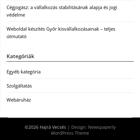
Cégjogász: a vállalkozás stabilitásának alapja és jogi
védelme
Weboldal készítés Győr kisvállalkozásainak – teljes
útmutató
Kategóriák
Egyéb kategória
Szolgáltatás
Webáruház
©2026 Hajrá Vecsés
| Design:
Newspaperly
WordPress Theme