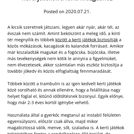
Posted on 2020.07.21.
A kicsik szeretnek játszani, legyen akár nyár, akár tél, az
évszak nem számít. Amint beköszönt a meleg idő, a kinti
tér megnyílik és többek
között a kerti játékok biztosítják
a
közös mókázások, kacagások és kalandok forrásait. Amikor
már kiszaladták magukat és a fogócska, bújócska, illetve
más tevékenységek nem kötik le annyira a figyelmüket,
nem élvezetesek, akkor számtalan más eszköz biztosítja a
további jókedv és közös elfoglaltság fennmaradását.
Többek között a trambulin is az igen kedvelt kerti játékok
közé sorolható és annak ellenére, hogy a felállítása nagy
helyet foglal el, kitűnő időtöltésnek bizonyul. Egyik előnye,
hogy már 2-3 éves kortól igénybe vehető.
Használata által a gyerkőc megtanul az instabil felületen
egyensúlyozni, először csak állva, majd mikor
magabiztossá válik, menve, sőt, szaladva is. A kerti játékok
tekintetében fontos a rendelkezésre álló terület, de