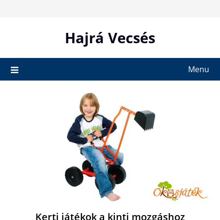
Skip
to
content
Hajrá Vecsés
Menu
Kerti játékok a kinti mozgáshoz