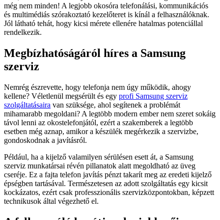
még nem minden! A legjobb okosóra telefonálási, kommunikációs
és multimédiás szórakoztató kezelőteret is kínál a felhasználóknak.
Jól látható tehát, hogy kicsi mérete ellenére hatalmas potenciállal
rendelkezik.
Megbízhatóságáról híres a Samsung
szerviz
Nemrég észrevette, hogy telefonja nem úgy működik, ahogy
kellene? Véletlenül megsérült és egy
profi Samsung szerviz
szolgáltatásaira
van szüksége, ahol segítenek a problémát
mihamarabb megoldani? A legtöbb modern ember nem szeret sokáig
távol lenni az okostelefonjától, ezért a szakemberek a legtöbb
esetben még aznap, amikor a készülék megérkezik a szervizbe,
gondoskodnak a javításról.
Például, ha a kijelző valamilyen sérülésen esett át, a Samsung
szerviz munkatársai révén pillanatok alatt megoldható az üveg
cseréje. Ez a fajta telefon javítás pénzt takarít meg az eredeti kijelző
épségben tartásával. Természetesen az adott szolgáltatás egy kicsit
kockázatos, ezért csak professzionális szervizközpontokban, képzett
technikusok által végezhető el.