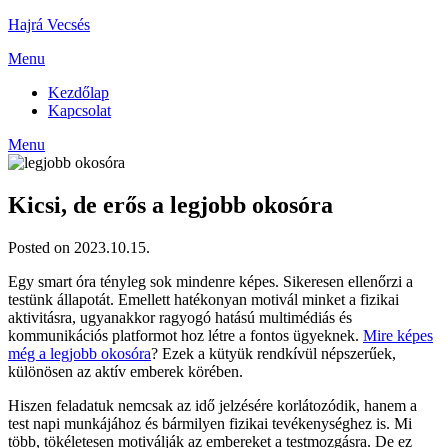
Skip
Hajrá Vecsés
to
Menu
content
Kezdőlap
Kapcsolat
Menu
Kicsi, de erős a legjobb okosóra
Posted on 2023.10.15.
Egy smart óra tényleg sok mindenre képes. Sikeresen ellenőrzi a
testünk állapotát. Emellett hatékonyan motivál minket a fizikai
aktivitásra, ugyanakkor ragyogó hatású multimédiás és
kommunikációs platformot hoz létre a fontos ügyeknek.
Mire képes
még a legjobb okosóra
? Ezek a kütyük rendkívül népszerűek,
különösen az aktív emberek körében.
Hiszen feladatuk nemcsak az idő jelzésére korlátozódik, hanem a
test napi munkájához és bármilyen fizikai tevékenységhez is. Mi
több, tökéletesen motiválják az embereket a testmozgásra. De ez