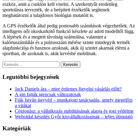
eszköz, amit a csuklón kell viselni. A szerkentyűt eredetileg
sportolásra tervezték, de a beépített érzékelők segítenek
meghatározni a tulajdonos biológiai mutatóit is.
A GPS érzékelők által pedig pontosabb számítások végezhetőek. Az
intelligens női okoskarkötő funkció készlete az adott modelltől függ.
A lépések és a megtett távolság számolása, valamint a
kalóriaszámlálás és a pulzusszám mérése szinte mindegyik termék
alapfunkciója és hasznos azoknak, akik új szintet akarnak elérni a
sportban, de azoknak is, akik kevésbé mobilisak.
Keresés:
Legutóbbi bejegyzések
Jack Daniels ára – mire érdemes figyelni vásárlás előtt?
A gin fajták igencsak változatosak
Fiák István ügyvéd – munkajogi tanácsadás, amely megelőzi
a vitákat
Cégjogász: a vállalkozás stabilitásának alapja és jogi védelme
Weboldal készítés Győr kisvállalkozásainak – teljes útmutató
Kategóriák