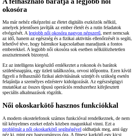
A felhasználó barátja a legjobb női
okosóra
Ma már nehéz elképzelni az életet digitális eszközök nélkül,
amelyek jelentősen javítják az ember életét és a rutin feladatok
elvégzését. A
legjobb női okosóra nagyon népszerű
, mert nemcsak
az idő, hanem az egészség és a fizikai aktivitás ellenőrzését is segíti,
lehetővé téve, hogy bármikor kapcsolatban maradjunk a fontos
emberekkel. A legjobb női okosóra sok esetben nélkülözhetetlen
asszisztensnek bizonyul.
Ez az intelligens kiegészítő emlékeztet a rokonok és barátok
születésnapjára, egy üzleti találkozóra, orvosi időpontra. Ezen kívül
figyeli a felhasználó fizikai aktivitásának szintjét és szükség esetén
felajánlja a személyes edzésterv kidolgozását. Az egészségügyi
mutatókat az összes típusú operációs rendszerhez kifejlesztett
speciális alkalmazások rögzítik.
Női okoskarkötő hasznos funkciókkal
A modern okostelefonok számos funkcióval rendelkeznek, de nem
túl kényelmes ezeket edzés közben magunkkal vinni. Ezt a
problémát a női okoskarkötő segítségével
oldhatjuk meg, ami úgy
néz ki, mint egy hagyományos óra. A fitnesz karkötő egy kicsi