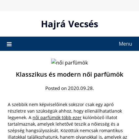
Skip
to
content
Hajrá Vecsés
Menu
Klasszikus és modern női parfümök
Posted on 2020.09.28.
A szebbik nem képviselőinek sokszor csak egy apró
részletre van szükségük ahhoz, hogy ellenállhatatlanok
legyenek. A
női parfümök több ezer
különböző illatot
tartalmaznak, amelyek lehetővé teszik a nőiesség és a
szépség hangsúlyozását. Közöttük nemcsak romantikus
illatokkal találkozhatunk, hanem olyanokkal is, amelyek az