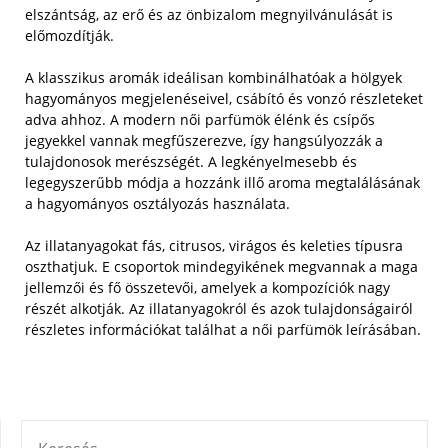
elszántság, az erő és az önbizalom megnyilvánulását is
előmozdítják.
A klasszikus aromák ideálisan kombinálhatóak a hölgyek
hagyományos megjelenéseivel, csábító és vonzó részleteket
adva ahhoz. A modern női parfümök élénk és csípős
jegyekkel vannak megfűszerezve, így hangsúlyozzák a
tulajdonosok merészségét. A legkényelmesebb és
legegyszerűbb módja a hozzánk illő aroma megtalálásának
a hagyományos osztályozás használata.
Az illatanyagokat fás, citrusos, virágos és keleties típusra
oszthatjuk. E csoportok mindegyikének megvannak a maga
jellemzői és fő összetevői, amelyek a kompozíciók nagy
részét alkotják. Az illatanyagokról és azok tulajdonságairól
részletes információkat találhat a női parfümök leírásában.
KERESÉS: