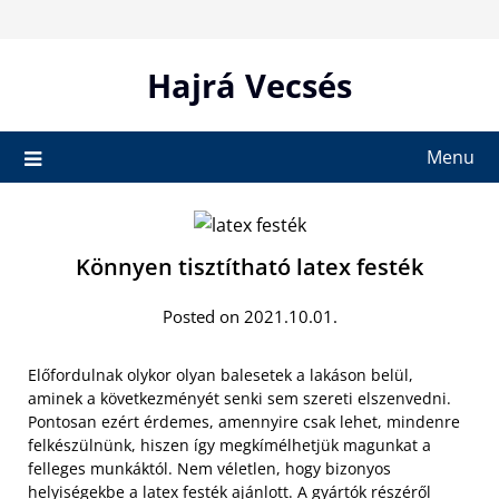
Skip
to
content
Hajrá Vecsés
Menu
Könnyen tisztítható latex festék
Posted on 2021.10.01.
Előfordulnak olykor olyan balesetek a lakáson belül,
aminek a következményét senki sem szereti elszenvedni.
Pontosan ezért érdemes, amennyire csak lehet, mindenre
felkészülnünk, hiszen így megkímélhetjük magunkat a
felleges munkáktól. Nem véletlen, hogy bizonyos
helyiségekbe a latex festék ajánlott
. A gyártók részéről