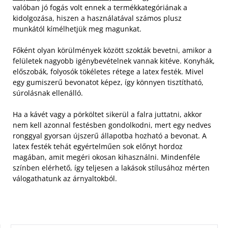
valóban jó fogás volt ennek a termékkategóriának a
kidolgozása, hiszen a használatával számos plusz
munkától kímélhetjük meg magunkat.
Főként olyan körülmények között szokták bevetni, amikor a
felületek nagyobb igénybevételnek vannak kitéve. Konyhák,
előszobák, folyosók tökéletes rétege a latex festék. Mivel
egy gumiszerű bevonatot képez, így könnyen tisztítható,
súrolásnak ellenálló.
Ha a kávét vagy a pörköltet sikerül a falra juttatni, akkor
nem kell azonnal festésben gondolkodni, mert egy nedves
ronggyal gyorsan újszerű állapotba hozható a bevonat. A
latex festék tehát egyértelműen sok előnyt hordoz
magában, amit megéri okosan kihasználni. Mindenféle
színben elérhető, így teljesen a lakások stílusához mérten
válogathatunk az árnyaltokból.