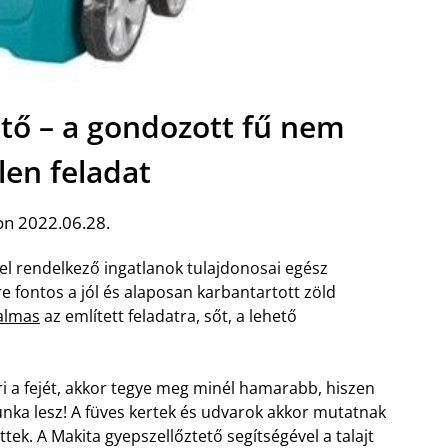
ető – a gondozott fű nem
len feladat
on 2022.06.28.
tel rendelkező ingatlanok tulajdonosai egész
e fontos a jól és alaposan karbantartott zöld
kalmas
az említett feladatra, sőt, a lehető
 a fejét, akkor tegye meg minél hamarabb, hiszen
nka lesz! A füves kertek és udvarok akkor mutatnak
ek. A Makita gyepszellőztető segítségével a talajt