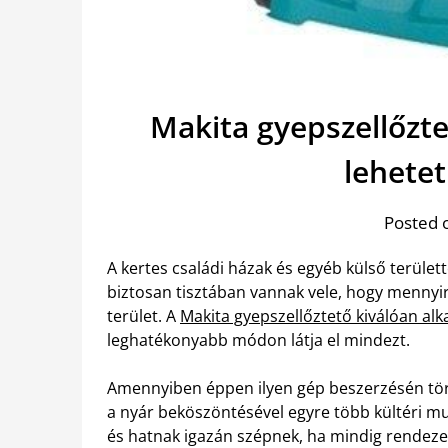
Makita gyepszellőzt
lehetet
Posted 
A kertes családi házak és egyéb külső terület
biztosan tisztában vannak vele, hogy mennyir
terület. A
Makita gyepszellőztető kiválóan al
leghatékonyabb módon látja el mindezt.
Amennyiben éppen ilyen gép beszerzésén töri
a nyár beköszöntésével egyre több kültéri mu
és hatnak igazán szépnek, ha mindig rendezett