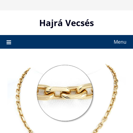
Skip
to
content
Hajrá Vecsés
Menu