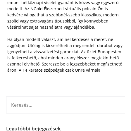
ember hétköznapi viselet gyanánt is köves vagy egyszerű
modellt. Az NGold Ékszerbolt virtuális polcain Ön is
kedvére válogathat a szebbnél-szebb klasszikus, modern,
szolid vagy extravagáns típusokból, így könnyebben
vásárolhat saját használatra vagy ajándékba.
Ha olyan modellt választ, aminél kérdéses a méret, ne
aggódjon! Utólag is kicserélheti a megrendelt darabot vagy
igényelheti a visszafizetési garanciát. Az üzlet Budapesten
is felkereshető, ahol minden arany ékszer megtekinthető,
azonnal elvihető. Szerezze be a legszebbeket megfizethető
áron! A 14 karátos szépségek csak Önre várnak!
KERESÉS:
Legutóbbi bejegyzések