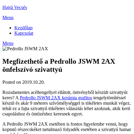
Skip
Hajrá Vecsés
to
Menu
content
Kezdőlap
Kapcsolat
Menu
Megfizethető a Pedrollo JSWM 2AX
önfelszívó szivattyú
Posted on 2019.10.20.
Rozsdamentes acéltengellyel ellátott, öntvényből készült szivattyút
keres? A
Pedrollo JSWM 2AX kerámia grafitos
tengelytömítéssel
készül és akár 9 méteres szívómélységgel is tökéletes munkát végez,
tehát ez a fajta szivattyú tökéletes választás lehet azoknak, akik kerti
csapoláshoz és öntözéshez keresnek egyet.
A Pedrollo JSWM 2AX esetében is fontos figyelembe venni, hogy
koptató részecskéket tartalmazó folyadék esetében a szivattyú hamar