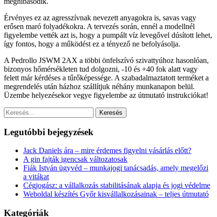
meghibásodik.
Érvényes ez az agresszívnak nevezett anyagokra is, savas vagy
erősen maró folyadékokra. A tervezés során, ennél a modellnél
figyelembe vették azt is, hogy a pumpált víz levegővel dúsított lehet,
így fontos, hogy a működést ez a tényező ne befolyásolja.
A Pedrollo JSWM 2AX a többi önfelszívó szivattyúhoz hasonlóan,
bizonyos hőmérsékleten tud dolgozni, -10 és +40 fok alatt vagy
felett már kérdéses a tűrőképessége. A szabadalmaztatott terméket a
megrendelés után házhoz szállítjuk néhány munkanapon belül.
Üzembe helyezésekor vegye figyelembe az útmutató instrukciókat!
Keresés:
Legutóbbi bejegyzések
Jack Daniels ára – mire érdemes figyelni vásárlás előtt?
A gin fajták igencsak változatosak
Fiák István ügyvéd – munkajogi tanácsadás, amely megelőzi
a vitákat
Cégjogász: a vállalkozás stabilitásának alapja és jogi védelme
Weboldal készítés Győr kisvállalkozásainak – teljes útmutató
Kategóriák