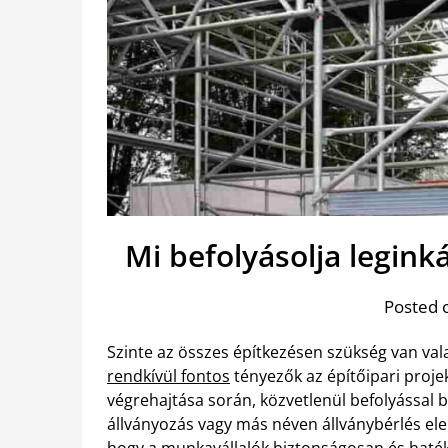
Mi befolyásolja legink
Posted 
Szinte az összes építkezésen szükség van val
rendkívül fontos
tényezők az építőipari projek
végrehajtása során, közvetlenül befolyással bí
állványozás vagy más néven állványbérlés ele
hogy a munkavállalók biztonságosan és hat