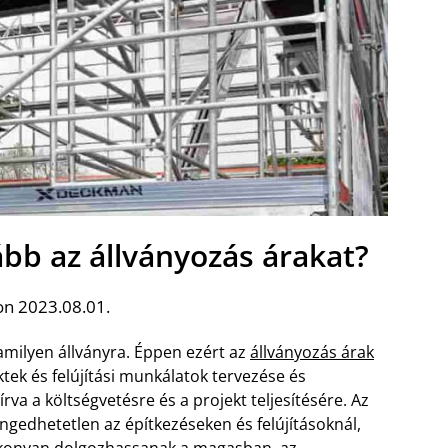
ább az állványozás árakat?
on 2023.08.01.
amilyen állványra. Éppen ezért az
állványozás árak
tek és felújítási munkálatok tervezése és
rva a költségvetésre és a projekt teljesítésére. Az
ngedhetetlen az építkezéseken és felújításoknál,
ékonyan dolgozhassanak a magasban, az