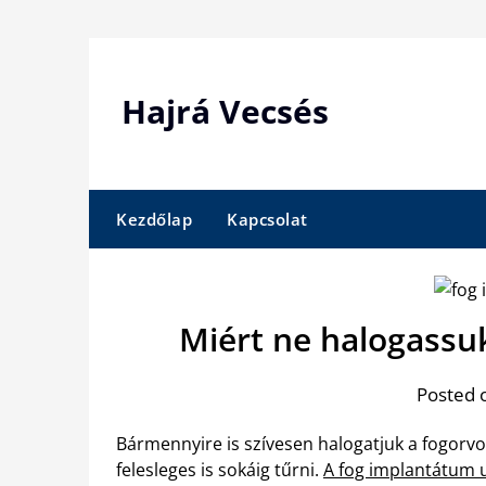
Skip
to
content
Hajrá Vecsés
Kezdőlap
Kapcsolat
Miért ne halogassu
Posted 
Bármennyire is szívesen halogatjuk a fogorvos
felesleges is sokáig tűrni.
A fog implantátum 