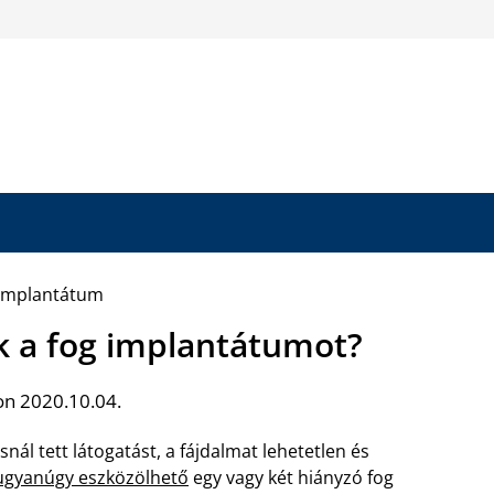
k a fog implantátumot?
on 2020.10.04.
nál tett látogatást, a fájdalmat lehetetlen és
ugyanúgy eszközölhető
egy vagy két hiányzó fog