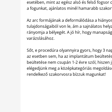
esetében, mint az egész alsó és felső fogsor 
a fogunkat, ajánlatos minél hamarabb szakor
Az arc formájának a deformálódása a hiányos
tulajdonságaiból von le, ám a sajnálatos hel
rányomja a bélyegét. A jó hír, hogy manapság
varázslásához.
Sőt, e procedúra olyannyira gyors, hogy 3 n
az esetben sem, ha az implantátum beültetése
beültetése nem csupán 1-2 évre szól, hiszen 
elégedjünk meg a középkategóriás megoldáso
rendelkező szakorvosra bízzuk magunkat!