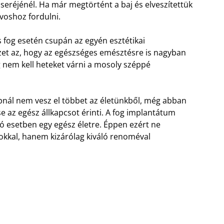
cseréjénél. Ha már megtörtént a baj és elveszítettük
voshoz fordulni.
 fog esetén csupán az egyén esztétikai
yzet az, hogy az egészséges emésztésre is nagyban
 nem kell heteket várni a mosoly széppé
apnál nem vesz el többet az életünkből, még abban
 az egész állkapcsot érinti. A fog implantátum
jó esetben egy egész életre. Éppen ezért ne
kkal, hanem kizárólag kiváló renoméval