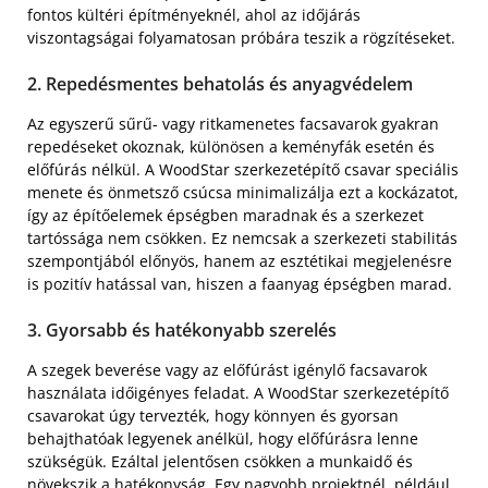
fontos kültéri építményeknél, ahol az időjárás
viszontagságai folyamatosan próbára teszik a rögzítéseket.
2. Repedésmentes behatolás és anyagvédelem
Az egyszerű sűrű- vagy ritkamenetes facsavarok gyakran
repedéseket okoznak, különösen a keményfák esetén és
előfúrás nélkül. A WoodStar szerkezetépítő csavar speciális
menete és önmetsző csúcsa minimalizálja ezt a kockázatot,
így az építőelemek épségben maradnak és a szerkezet
tartóssága nem csökken. Ez nemcsak a szerkezeti stabilitás
szempontjából előnyös, hanem az esztétikai megjelenésre
is pozitív hatással van, hiszen a faanyag épségben marad.
3. Gyorsabb és hatékonyabb szerelés
A szegek beverése vagy az előfúrást igénylő facsavarok
használata időigényes feladat. A WoodStar szerkezetépítő
csavarokat úgy tervezték, hogy könnyen és gyorsan
behajthatóak legyenek anélkül, hogy előfúrásra lenne
szükségük. Ezáltal jelentősen csökken a munkaidő és
növekszik a hatékonyság. Egy nagyobb projektnél, például