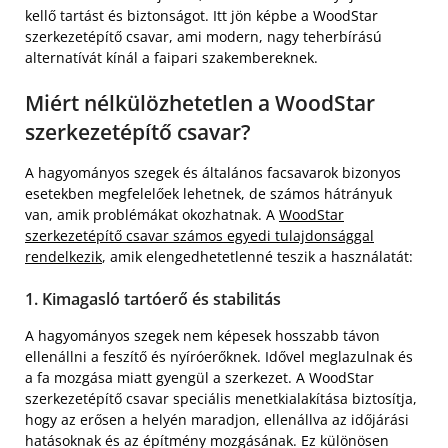
kellő tartást és biztonságot. Itt jön képbe a WoodStar
szerkezetépítő csavar, ami modern, nagy teherbírású
alternatívát kínál a faipari szakembereknek.
Miért nélkülözhetetlen a WoodStar
szerkezetépítő csavar?
A hagyományos szegek és általános facsavarok bizonyos
esetekben megfelelőek lehetnek, de számos hátrányuk
van, amik problémákat okozhatnak. A
WoodStar
szerkezetépítő csavar számos egyedi tulajdonsággal
rendelkezik
, amik elengedhetetlenné teszik a használatát:
1. Kimagasló tartóerő és stabilitás
A hagyományos szegek nem képesek hosszabb távon
ellenállni a feszítő és nyíróerőknek. Idővel meglazulnak és
a fa mozgása miatt gyengül a szerkezet. A WoodStar
szerkezetépítő csavar speciális menetkialakítása biztosítja,
hogy az erősen a helyén maradjon, ellenállva az időjárási
hatásoknak és az építmény mozgásának. Ez különösen