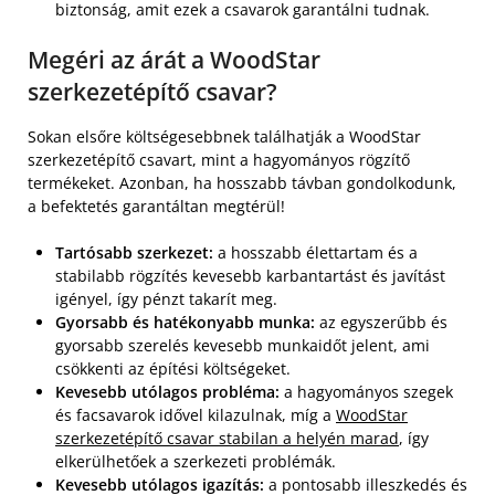
biztonság, amit ezek a csavarok garantálni tudnak.
Megéri az árát a WoodStar
szerkezetépítő csavar?
Sokan elsőre költségesebbnek találhatják a WoodStar
szerkezetépítő csavart, mint a hagyományos rögzítő
termékeket. Azonban, ha hosszabb távban gondolkodunk,
a befektetés garantáltan megtérül!
Tartósabb szerkezet:
a hosszabb élettartam és a
stabilabb rögzítés kevesebb karbantartást és javítást
igényel, így pénzt takarít meg.
Gyorsabb és hatékonyabb munka:
az egyszerűbb és
gyorsabb szerelés kevesebb munkaidőt jelent, ami
csökkenti az építési költségeket.
Kevesebb utólagos probléma:
a hagyományos szegek
és facsavarok idővel kilazulnak, míg a
WoodStar
szerkezetépítő csavar stabilan a helyén marad
, így
elkerülhetőek a szerkezeti problémák.
Kevesebb utólagos igazítás:
a pontosabb illeszkedés és