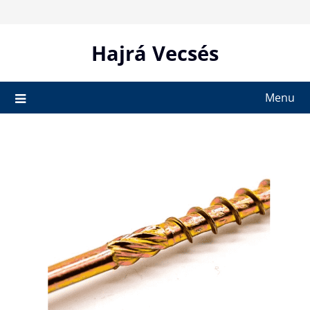
Skip
to
content
Hajrá Vecsés
Menu