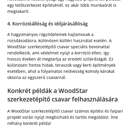
egy tetőszerkezet építésénél, ez akár több munkaórát is
megtakarít.
4. Korrózióállóság és időjárásállóság
A hagyományos rögzítőelemek hajlamosak a
rozsdásodásra, különösen kültéri használat esetén. A
WoodStar szerkezetépítő csavar speciális bevonattal
rendelkezik, ami védelmet nyújt a korrózió ellen, így
hosszú éveken át megtartja az eredeti szilárdságát. Ez
különösen fontos hidak, teraszok vagy kerti építmények
esetében, ahol a folyamatos nedvesség komoly károkat
okozna az egyszerű csavarnál.
Konkrét példák a WoodStar
szerkezetépítő csavar felhasználására
A WoodStar szerkezetépítő csavar számos építési és faipari
projekt során nyújt megbízható és tartós megoldást. Íme
néhány konkrét példa!