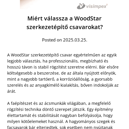
Miért válassza a WoodStar
szerkezetépítő csavarokat?
Posted on 2025.03.25.
A WoodStar szerkezetépítő csavar egyértelműen az egyik
legjobb választás, ha professzionális, megbízható és
hosszú távon is stabil rögzítést szeretne elérni. Bár elsőre
költségesebb a beszerzése, de az általa nyújtott előnyök,
mint a nagyobb tartóerő, a korrózióállóság, a gyorsabb
szerelés és az anyagkímélő kialakítás, bőven indokolják az
árát.
A faépítészet és az ácsmunkák világában, a megfelelő
rögzítési technika döntő szerepet játszik. Egy építmény
élettartamát és stabilitását nagyban befolyásolja, hogy
milyen kötőelemeket használ. A hagyományos szegek és
facsavarok bár elterjedtek, sok esetben nem nyújtanak