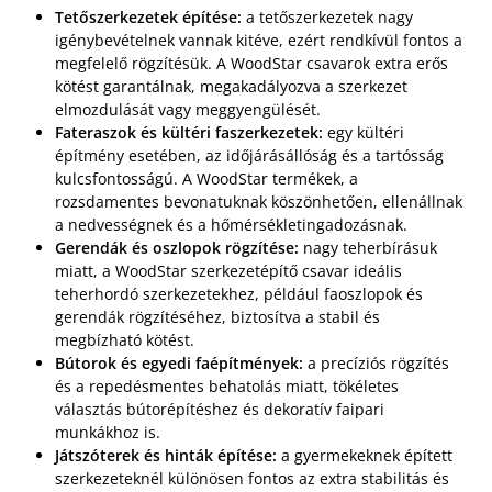
Tetőszerkezetek építése:
a tetőszerkezetek nagy
igénybevételnek vannak kitéve, ezért rendkívül fontos a
megfelelő rögzítésük. A WoodStar csavarok extra erős
kötést garantálnak, megakadályozva a szerkezet
elmozdulását vagy meggyengülését.
Fateraszok és kültéri faszerkezetek:
egy kültéri
építmény esetében, az időjárásállóság és a tartósság
kulcsfontosságú. A WoodStar termékek, a
rozsdamentes bevonatuknak köszönhetően, ellenállnak
a nedvességnek és a hőmérsékletingadozásnak.
Gerendák és oszlopok rögzítése:
nagy teherbírásuk
miatt, a WoodStar szerkezetépítő csavar ideális
teherhordó szerkezetekhez, például faoszlopok és
gerendák rögzítéséhez, biztosítva a stabil és
megbízható kötést.
Bútorok és egyedi faépítmények:
a precíziós rögzítés
és a repedésmentes behatolás miatt, tökéletes
választás bútorépítéshez és dekoratív faipari
munkákhoz is.
Játszóterek és hinták építése:
a gyermekeknek épített
szerkezeteknél különösen fontos az extra stabilitás és