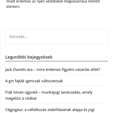
miatt érdemes az ilyen védőtokok megvásárlása mellett
dönteni.
KERESÉS:
Legutóbbi bejegyzések
Jack Daniels ára – mire érdemes figyelni vásárlás előtt?
A gin fajták igencsak változatosak
Fiák István ügyvéd – munkajogi tanácsadás, amely
megelőzi a vitákat
Cégjogász: a vállalkozás stabilitásának alapja és jogi