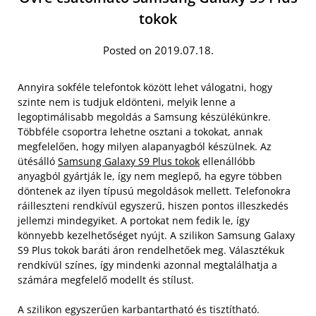
tokok
Posted on 2019.07.18.
Annyira sokféle telefontok között lehet válogatni, hogy
szinte nem is tudjuk eldönteni, melyik lenne a
legoptimálisabb megoldás a Samsung készülékünkre.
Többféle csoportra lehetne osztani a tokokat, annak
megfelelően, hogy milyen alapanyagból készülnek. Az
ütésálló
Samsung Galaxy S9 Plus tokok
ellenállóbb
anyagból gyártják le, így nem meglepő, ha egyre többen
döntenek az ilyen típusú megoldások mellett. Telefonokra
ráilleszteni rendkívül egyszerű, hiszen pontos illeszkedés
jellemzi mindegyiket. A portokat nem fedik le, így
könnyebb kezelhetőséget nyújt. A szilikon Samsung Galaxy
S9 Plus tokok baráti áron rendelhetőek meg. Választékuk
rendkívül színes, így mindenki azonnal megtalálhatja a
számára megfelelő modellt és stílust.
A szilikon egyszerűen karbantartható és tisztítható.