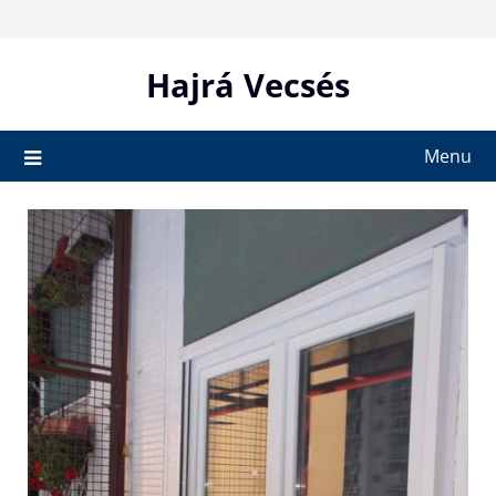
Skip
to
content
Hajrá Vecsés
Menu