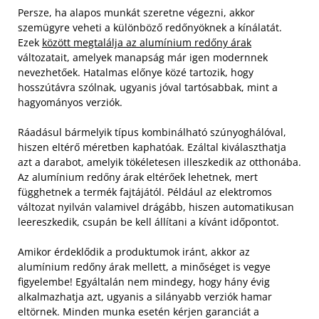
Persze, ha alapos munkát szeretne végezni, akkor
szemügyre veheti a különböző redőnyöknek a kínálatát.
Ezek
között megtalálja az alumínium redőny árak
változatait, amelyek manapság már igen modernnek
nevezhetőek. Hatalmas előnye közé tartozik, hogy
hosszútávra szólnak, ugyanis jóval tartósabbak, mint a
hagyományos verziók.
Ráadásul bármelyik típus kombinálható szúnyoghálóval,
hiszen eltérő méretben kaphatóak. Ezáltal kiválaszthatja
azt a darabot, amelyik tökéletesen illeszkedik az otthonába.
Az alumínium redőny árak eltérőek lehetnek, mert
függhetnek a termék fajtájától. Például az elektromos
változat nyilván valamivel drágább, hiszen automatikusan
leereszkedik, csupán be kell állítani a kívánt időpontot.
Amikor érdeklődik a produktumok iránt, akkor az
alumínium redőny árak mellett, a minőséget is vegye
figyelembe! Egyáltalán nem mindegy, hogy hány évig
alkalmazhatja azt, ugyanis a silányabb verziók hamar
eltörnek. Minden munka esetén kérjen garanciát a