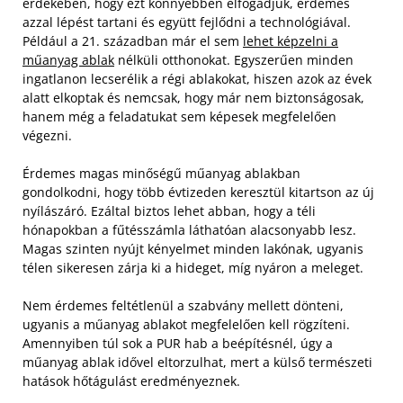
érdekében, hogy ezt könnyebben elfogadjuk, érdemes
azzal lépést tartani és együtt fejlődni a technológiával.
Például a 21. században már el sem
lehet képzelni a
műanyag ablak
nélküli otthonokat. Egyszerűen minden
ingatlanon lecserélik a régi ablakokat, hiszen azok az évek
alatt elkoptak és nemcsak, hogy már nem biztonságosak,
hanem még a feladatukat sem képesek megfelelően
végezni.
Érdemes magas minőségű műanyag ablakban
gondolkodni, hogy több évtizeden keresztül kitartson az új
nyílászáró. Ezáltal biztos lehet abban, hogy a téli
hónapokban a fűtésszámla láthatóan alacsonyabb lesz.
Magas szinten nyújt kényelmet minden lakónak, ugyanis
télen sikeresen zárja ki a hideget, míg nyáron a meleget.
Nem érdemes feltétlenül a szabvány mellett dönteni,
ugyanis a műanyag ablakot megfelelően kell rögzíteni.
Amennyiben túl sok a PUR hab a beépítésnél, úgy a
műanyag ablak idővel eltorzulhat, mert a külső természeti
hatások hőtágulást eredményeznek.