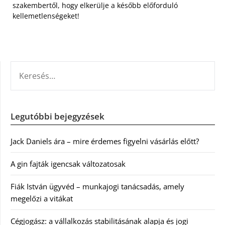
szakembertől, hogy elkerülje a később előforduló
kellemetlenségeket!
KERESÉS:
Legutóbbi bejegyzések
Jack Daniels ára – mire érdemes figyelni vásárlás előtt?
A gin fajták igencsak változatosak
Fiák István ügyvéd – munkajogi tanácsadás, amely
megelőzi a vitákat
Cégjogász: a vállalkozás stabilitásának alapja és jogi