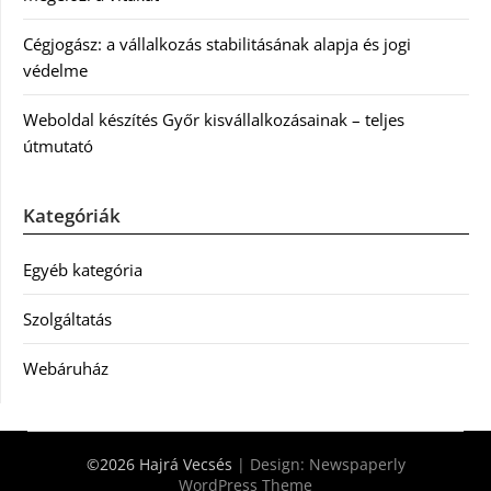
Cégjogász: a vállalkozás stabilitásának alapja és jogi
védelme
Weboldal készítés Győr kisvállalkozásainak – teljes
útmutató
Kategóriák
Egyéb kategória
Szolgáltatás
Webáruház
©2026 Hajrá Vecsés
| Design:
Newspaperly
WordPress Theme