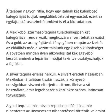
Általában nagyon ritka, hogy egy italnak két különböző
kategóriáját tudjuk megkülönböztetni egymástól, ezért ez
egyfajta státuszszimbólumként is él a köztudatban.
A
Mexikóból származó tequila
tulajdonképpen két
kategóriával rendelkezik, méghozzá a silver, tehát az ezüst
és a gold, az arany fajtával. Lényegében csupán az ízek és
az előállítás módja között találunk egy kisebb különbséget.
Alapvetően minden ilyen alkoholos ital kék agavéból
készül, aminek a lepárlási módját tekintve osztályozhatjuk
a fajtákat.
A silver tequila érlelés nélküli. A silvert eredeti hazájában,
Mexikóban általában tisztán isszák, a környező
országokban viszont elterjedt a citrom, illetve a só
használata, amit legtöbbször a kezünkre szórva, latinosan
fogyasztjuk.
A gold tequila, más néven repodaso előállítása már
pihentetett az úgynevezett pihentetéssel történik, valamint