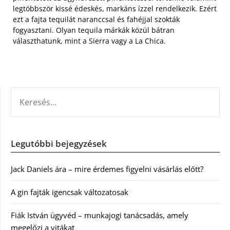
legtöbbször kissé édeskés, markáns ízzel rendelkezik. Ezért
ezt a fajta tequilát naranccsal és fahéjjal szokták
fogyasztani. Olyan tequila márkák közül bátran
választhatunk, mint a Sierra vagy a La Chica.
KERESÉS:
Legutóbbi bejegyzések
Jack Daniels ára – mire érdemes figyelni vásárlás előtt?
A gin fajták igencsak változatosak
Fiák István ügyvéd – munkajogi tanácsadás, amely
megelőzi a vitákat