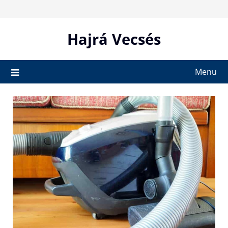
Skip
to
content
Hajrá Vecsés
Menu