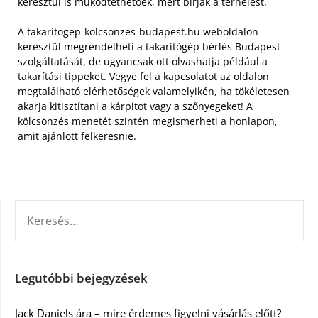
keresztül is működtethetőek, mert bírják a terhelést.
A takaritogep-kolcsonzes-budapest.hu weboldalon
keresztül megrendelheti a takarítógép bérlés Budapest
szolgáltatását, de ugyancsak ott olvashatja például a
takarítási tippeket. Vegye fel a kapcsolatot az oldalon
megtalálható elérhetőségek valamelyikén, ha tökéletesen
akarja kitisztítani a kárpitot vagy a szőnyegeket! A
kölcsönzés menetét szintén megismerheti a honlapon,
amit ajánlott felkeresnie.
KERESÉS:
Legutóbbi bejegyzések
Jack Daniels ára – mire érdemes figyelni vásárlás előtt?