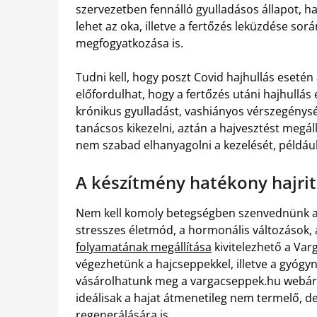
szervezetben fennálló gyulladásos állapot, ha
lehet az oka, illetve a fertőzés leküzdése sor
megfogyatkozása is.
Tudni kell, hogy poszt Covid hajhullás esetén 
előfordulhat, hogy a fertőzés utáni hajhullás
krónikus gyulladást, vashiányos vérszegénység
tanácsos kikezelni, aztán a hajvesztést megál
nem szabad elhanyagolni a kezelését, példáu
A készítmény hatékony hajrit
Nem kell komoly betegségben szenvednünk ahh
stresszes életmód, a hormonális változások,
folyamatának megállítása
kivitelezhető a Var
végezhetünk a hajcseppekkel, illetve a gyó
vásárolhatunk meg a vargacseppek.hu webáruh
ideálisak a hajat átmenetileg nem termelő,
regenerálására is.