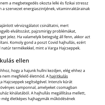
nem a megbetegedés okozta lelki és fizikai stressz
án a szervezet energiaszintjének, vitaminraktárainak
ajánlott vérvizsgálatot csináltatni, mert
 egyéb elváltozást, pajzsmirigy problémákat,
et jelez. Ha valamelyik betegség áll fenn, akkor azt
lítani. Komoly gond a poszt Covid hajhullás, ezért
l natúr termékekkel, mint a Varga Hajcseppek.
kulás ellen
oz, hogy a hajunk hullni kezdjen, elég ehhez a
 a nem megfelelő életmód. A
hajritkulás
ga Hajcseppek segítségével. Intenzív kúrát
gynövényes samponnal, amelyeket csomagban
áz kínálatából. A hajhullás megállítása mellett,
 de még életképes hajhagymák működésének