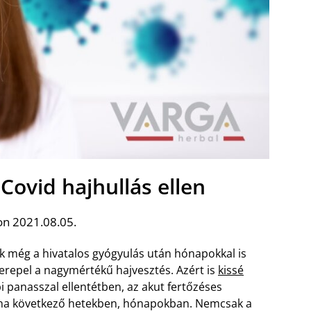
Covid hajhullás ellen
on 2021.08.05.
k még a hivatalos gyógyulás után hónapokkal is
erepel a nagymértékű hajvesztés. Azért is
kissé
bi panasszal ellentétben, az akut fertőzéses
ána következő hetekben, hónapokban. Nemcsak a