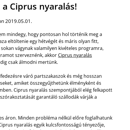
 a Ciprus nyaralás!
on 2019.05.01.
em mindegy, hogy pontosan hol történik meg a
a eltöltenie egy hétvégét és máris olyan fitt,
, sokan vágynak valamilyen kivételes programra,
rogramot szerveznénk, akkor
Ciprus nyaralás
ddig csak álmodni mertünk.
 felfedezésre váró partszakaszok és még hosszan
incseket, amiket összegyűjthetünk élményként és
emben. Ciprus nyaralás szempontjából elég felkapott
ák szórakoztatását garantáló szállodák várják a
es áron. Minden probléma nélkül előre foglalhatunk
 Ciprus nyaralás egyik kulcsfontosságú tényezője,