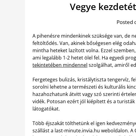
Vegye kezdetét
Posted 
A pihenésre mindenkinek szüksége van, de n
feltöltődés. Van, akinek bőségesen elég odahaz
mintha heteket lazított volna. Ezzel szemben
ami legalább 1-2 hetet ölel fel. Ha egyedi p
tekintetében mindennel
szolgálhat, amiről e
Fergeteges bulizás, kristálytiszta tengervíz,
sorolni lehetne a természeti és kulturális k
hazahozhatunk átvitt vagy szó szerinti értel
vidék. Potosan ezért jól kiépített és a turist
látogatókat.
Több éjszakát tölthetünk el igen kedvezmény
szállást a last-minute.invia.hu weboldalon. A