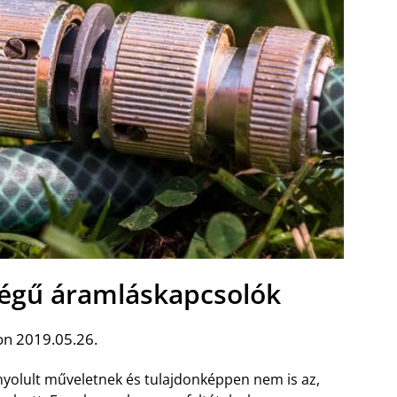
égű áramláskapcsolók
on 2019.05.26.
yolult műveletnek és tulajdonképpen nem is az,