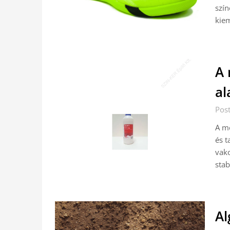
szín
kie
A 
al
Pos
A mé
és t
vako
stab
Al