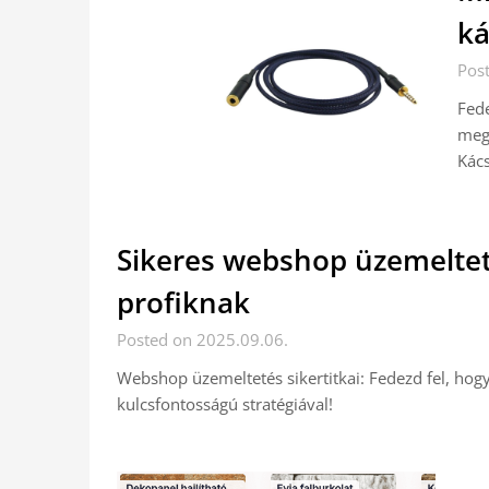
ká
Pos
Fede
meg
Kács
Sikeres webshop üzemelte
profiknak
Posted on 2025.09.06.
Webshop üzemeltetés sikertitkai: Fedezd fel, hogy
kulcsfontosságú stratégiával!