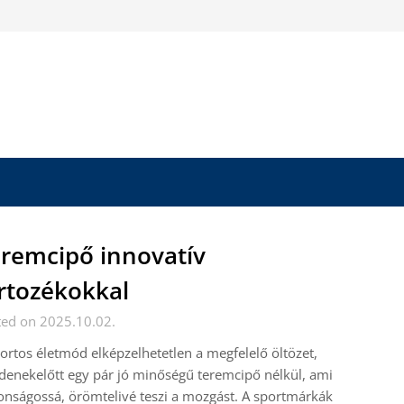
remcipő innovatív
rtozékokkal
ted on 2025.10.02.
ortos életmód elképzelhetetlen a megfelelő öltözet,
enekelőtt egy pár jó minőségű teremcipő nélkül, ami
onságossá, örömtelivé teszi a mozgást. A sportmárkák