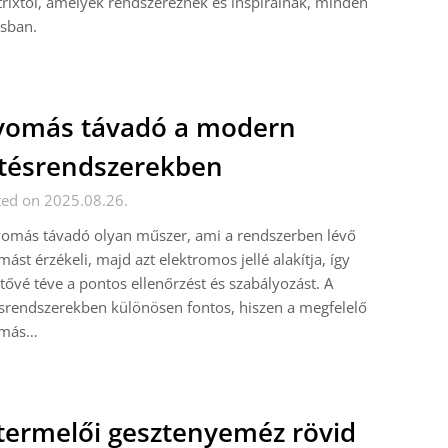
rixtól, amelyek rendszereznek és inspirálnak, minden
usban.
yomás távadó a modern
tésrendszerekben
ted on 2025.08.26.
yomás távadó olyan műszer, ami a rendszerben lévő
ást érzékeli, majd azt elektromos jellé alakítja, így
tővé téve a pontos ellenőrzést és szabályozást. A
srendszerekben különösen fontos, hiszen a megfelelő
más…
termelői gesztenyeméz rövid