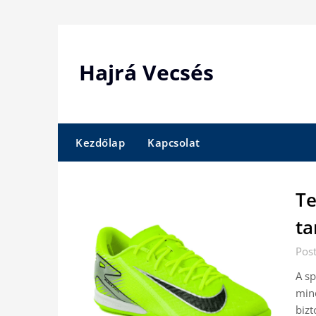
Skip
to
content
Hajrá Vecsés
Kezdőlap
Kapcsolat
Te
ta
Pos
A sp
mind
bizt