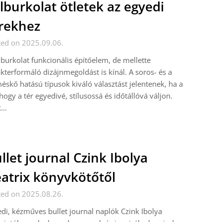
lburkolat ötletek az egyedi
rekhez
ted on 2025.09.06.
lburkolat funkcionális építőelem, de mellette
kterformáló dizájnmegoldást is kínál. A soros- és a
éskő hatású típusok kiváló választást jelentenek, ha a
 hogy a tér egyedivé, stílusossá és időtállóvá váljon.
k…
llet journal Czink Ibolya
atrix könyvkötőtől
ted on 2025.08.26.
di, kézműves bullet journal naplók Czink Ibolya