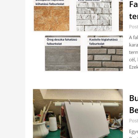
Fa
te
Pos
A fa
kara
term
cél,
Eze
Bu
Be
Pos
Egye