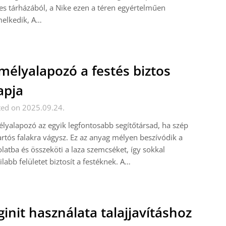
es tárházából, a Nike ezen a téren egyértelműen
melkedik, A…
mélyalapozó a festés biztos
apja
ted on 2025.09.24.
lyalapozó az egyik legfontosabb segítőtársad, ha szép
artós falakra vágysz. Ez az anyag mélyen beszívódik a
latba és összeköti a laza szemcséket, így sokkal
ilabb felületet biztosít a festéknek. A…
ginit használata talajjavításhoz