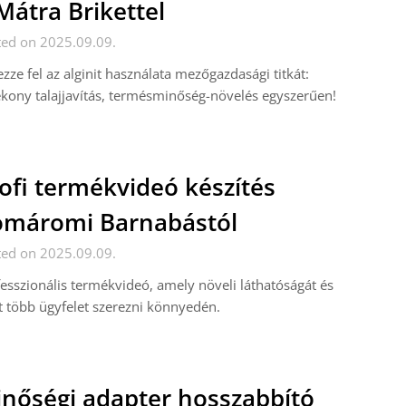
Mátra Brikettel
ted on 2025.09.09.
zze fel az alginit használata mezőgazdasági titkát:
kony talajjavítás, termésminőség-növelés egyszerűen!
ofi termékvideó készítés
máromi Barnabástól
ted on 2025.09.09.
esszionális termékvideó, amely növeli láthatóságát és
t több ügyfelet szerezni könnyedén.
nőségi adapter hosszabbító