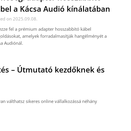
bel a Kácsa Audió kínálatában
ted on 2025.09.08.
zze fel a prémium adapter hosszabbító kábel
oldásokat, amelyek forradalmasítják hangélményét a
a Audiónál.
tés – Útmutató kezdőknek és
an válthatsz sikeres online vállalkozássá néhány