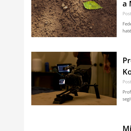
a 
Pos
Fede
haté
Pr
Ko
Pos
Prof
segí
Mi