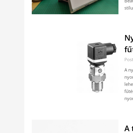
Beat
stíl
N
fű
Pos
A n
nyom
lehe
fűté
nyo
A 