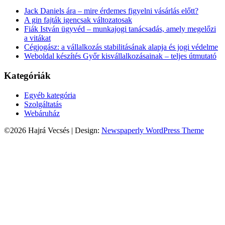
Jack Daniels ára – mire érdemes figyelni vásárlás előtt?
A gin fajták igencsak változatosak
Fiák István ügyvéd – munkajogi tanácsadás, amely megelőzi
a vitákat
Cégjogász: a vállalkozás stabilitásának alapja és jogi védelme
Weboldal készítés Győr kisvállalkozásainak – teljes útmutató
Kategóriák
Egyéb kategória
Szolgáltatás
Webáruház
©2026 Hajrá Vecsés
| Design:
Newspaperly WordPress Theme