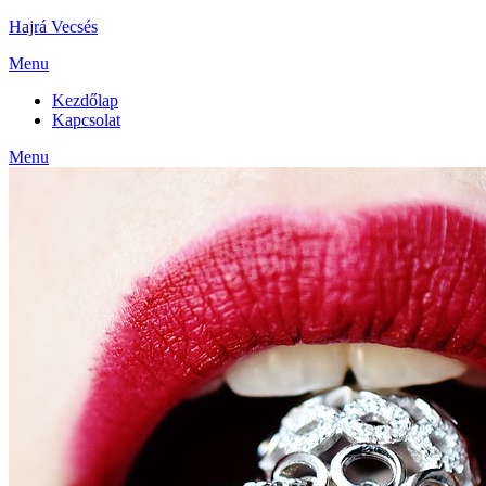
Skip
Hajrá Vecsés
to
Menu
content
Kezdőlap
Kapcsolat
Menu