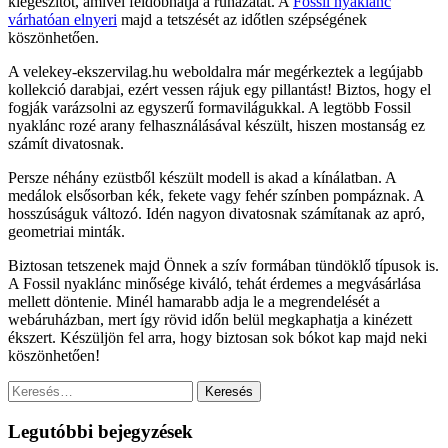
kiegészítőt, amivel feldobhatja a ruházatát. A
Fossil nyaklánc
várhatóan elnyeri
majd a tetszését az időtlen szépségének
köszönhetően.
A velekey-ekszervilag.hu weboldalra már megérkeztek a legújabb
kollekció darabjai, ezért vessen rájuk egy pillantást! Biztos, hogy el
fogják varázsolni az egyszerű formavilágukkal. A legtöbb Fossil
nyaklánc rozé arany felhasználásával készült, hiszen mostanság ez
számít divatosnak.
Persze néhány ezüstből készült modell is akad a kínálatban. A
medálok elsősorban kék, fekete vagy fehér színben pompáznak. A
hosszúságuk változó. Idén nagyon divatosnak számítanak az apró,
geometriai minták.
Biztosan tetszenek majd Önnek a szív formában tündöklő típusok is.
A Fossil nyaklánc minősége kiváló, tehát érdemes a megvásárlása
mellett döntenie. Minél hamarabb adja le a megrendelését a
webáruházban, mert így rövid időn belül megkaphatja a kinézett
ékszert. Készüljön fel arra, hogy biztosan sok bókot kap majd neki
köszönhetően!
Keresés:
Legutóbbi bejegyzések