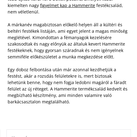
kiemelten nagy
figyelmet kap a Hammerite
festékcsalád,
nem véletlenül.
A márkanév magabiztosan előkelő helyen áll a kültéri és
beltéri festékek listáján, ami egyet jelent a magas minőség
meglétével. Kimondottan a fémanyagok kezelésére
szakosodtak és nagy előnyük az általuk kevert Hammerite
festékeknek, hogy gyorsan száradnak és nem igényelnek
semmiféle előkészületet a munka megkezdése előtt.
Egy doboz felbontása után már azonnal kezdhetjük a
festést, akár a rozsdás felületekre is, mert biztosak
lehetünk benne, hogy nem fogja ledobni magáról a fáradt
felület az új réteget. A Hammerite termékcsalád kedvelt és
megbízható készítmény, ami minden valamire való
barkácsasztalon megtalálható.
KERESÉS: