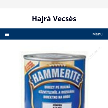
Skip
to
content
Hajrá Vecsés
Menu