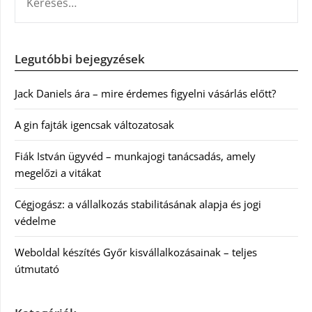
Legutóbbi bejegyzések
Jack Daniels ára – mire érdemes figyelni vásárlás előtt?
A gin fajták igencsak változatosak
Fiák István ügyvéd – munkajogi tanácsadás, amely
megelőzi a vitákat
Cégjogász: a vállalkozás stabilitásának alapja és jogi
védelme
Weboldal készítés Győr kisvállalkozásainak – teljes
útmutató