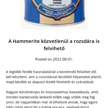
A Hammerite közvetlenül a rozsdára is
felvihető
Posted on 2022.08.01.
A legtöbb festék használatánál a kezelendő felületet elő
kell készíteni, ami a csiszolással kezdődő folyamatot jelenti,
majd később az alapozó festék felvitelét és száradását.
Nagyon körülményes és hosszadalmas beavatkozás, amit
minden barkácsolás kedvelő előbb vagy utóbb meg fog
unni, de napjainkban már örülhetünk annak, hogy egyre
több újítás kerül fel a boltok pocaira, amelyek közül