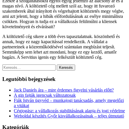
Ezekre a szolgáltatásokra egytől egyig jellemző az alacsony ár és a
magas nívó. A költöztető cég mellett szól az, hogy itt fuvarozó
szakemberek által irányított és végrehajtott költöztetés megy végbe,
ami azt jelenti, hogy a hibák előfordulásának az esélye minimálisra
csökken. Hogyan is tudja ez a vállalkozás felülmúlni a kliensek
követelményeit és elvárásait?
A költöztető cég sikere a több éves tapasztalatnak. köszönhető és
annak, hogy ez nagy kapacitással rendelkezik. A vállalat a
partnereinek a közreműködésével számtalan megbízást teljesít.
Semmiképp sem lehet azt mondani, hogy ez egy kezdő, amatőr
bagázs. A Servitius igenis egy felkészült költöztető cég.
Keresés:
Legutóbbi bejegyzések
Jack Daniels ára – mire érdemes figyelni vásárlás előtt?
A gin fajták igencsak változatosak
Fiák István ügyvéd – munkajogi tanácsadás, amely megelőzi
a vitákat
Cégjogász: a vállalkozás stabilitásának alapja és jogi védelme
Weboldal készítés Győr kisvállalkozásainak – teljes útmutató
Kategóriák