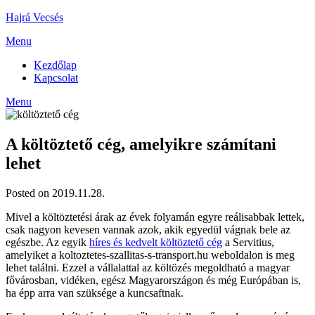
Skip
Hajrá Vecsés
to
Menu
content
Kezdőlap
Kapcsolat
Menu
A költöztető cég, amelyikre számítani
lehet
Posted on 2019.11.28.
Mivel a költöztetési árak az évek folyamán egyre reálisabbak lettek,
csak nagyon kevesen vannak azok, akik egyedül vágnak bele az
egészbe. Az egyik
híres és kedvelt költöztető cég
a Servitius,
amelyiket a koltoztetes-szallitas-s-transport.hu weboldalon is meg
lehet találni. Ezzel a vállalattal az költözés megoldható a magyar
fővárosban, vidéken, egész Magyarországon és még Európában is,
ha épp arra van szüksége a kuncsaftnak.