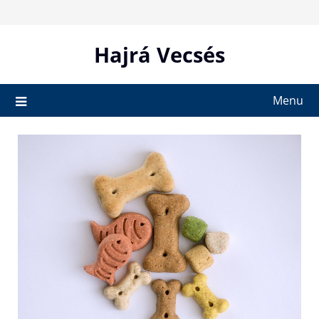
Skip
to
content
Hajrá Vecsés
Menu