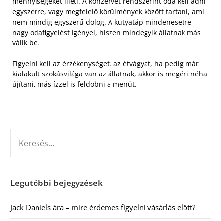
mennyiségeket illeti. A konzervet rendszerint oda kell adni
egyszerre, vagy megfelelő körülmények között tartani, ami
nem mindig egyszerű dolog. A kutyatáp mindenesetre
nagy odafigyelést igényel, hiszen mindegyik állatnak más
válik be.
Figyelni kell az érzékenységet, az étvágyat, ha pedig már
kialakult szokásvilága van az állatnak, akkor is megéri néha
újítani, más ízzel is feldobni a menüt.
KERESÉS:
Legutóbbi bejegyzések
Jack Daniels ára – mire érdemes figyelni vásárlás előtt?